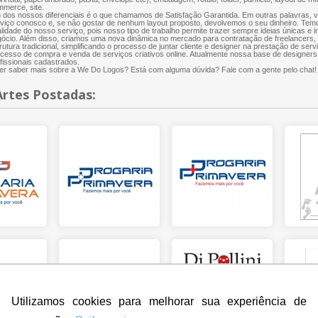
merce, site.
dos nossos diferenciais é o que chamamos de Satisfação Garantida. Em outras palavras, 
viço conosco e, se não gostar de nenhum layout proposto, devolvemos o seu dinheiro. Te
lidade do nosso serviço, pois nosso tipo de trabalho permite trazer sempre ideias únicas e 
ócio. Além disso, criamos uma nova dinâmica no mercado para contratação de freelancers
rutura tradicional, simplificando o processo de juntar cliente e designer na prestação de servi
cesso de compra e venda de serviços criativos online. Atualmente nossa base de designers
fissionais cadastrados.
r saber mais sobre a We Do Logos? Está com alguma dúvida? Fale com a gente pelo chat!
Artes Postadas:
Utilizamos cookies para melhorar sua experiência de