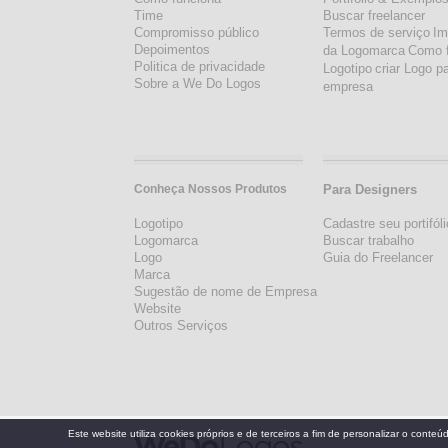
Time
Buscar freelancer
Compromisso público
Termos de serviço
Im
Depoimentos
da Logomarca
Como 
Politica de privacidade
Logotipo
criar Logo p
Sobre a We Do Logos
empresa
Conheça Nossos Produtos
Para Designers
Logotipo
Cadastre seu portifóli
Logomarca
Buscar trabalho
Logo
Guia do Freelancer
Marca
Sugestão de nome de Empresa
Website
Outros Serviços