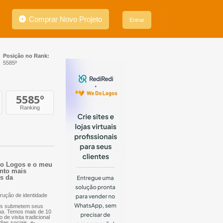
Comprar Novo Projeto
Entrar
Posição no Rank:
5585º
5585
º
Ranking
 Do Logos e o meu
anto mais
es da
rução de identidade
nais submetem seus
orma. Temos mais de 10
 de visita tradicional
dias sociais, e-