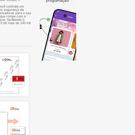
você contrata um
mos segurança da
inovadoras para o seu
, que rompe com a
ços, facilitando o
 é de mais de 140 mil