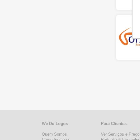
We Do Logos
Para Clientes
Quem Somos
Ver Serviços e Preço
Como funciona
Portifólio & Exemplo