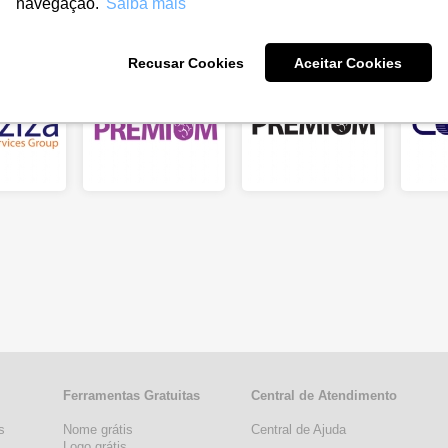
navegação.
Saiba mais
Recusar Cookies
Aceitar Cookies
Ferramentas Gratuitas
Central de Atendimento
s
Nome grátis
Central de Ajuda
s
Logo grátis