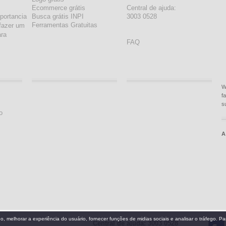
Ecommerce grátis
Central de ajuda:
portancia
Busca grátis INPI
3003 0528
Ferramentas Gratuitas
fazer um
ara
FAQ
W
f
s
o
A
Central de ajuda: 3003 0528