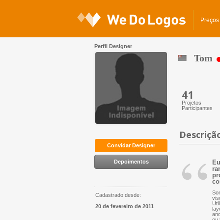
Preços
Perfil Designer
Tom
41
Projetos
Participantes
Descriçã
“
Convidar Designer
Depoimentos
Eu
ra
pr
co
Som
Cadastrado desde:
vis
Uti
20 de fevereiro de 2011
lay
ano
ou 