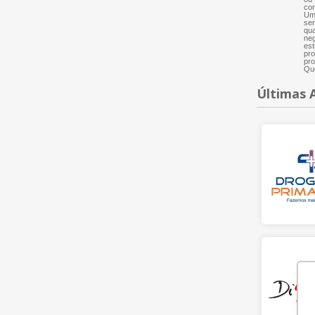
com
Um 
ser
qua
neg
est
pro
pro
Que
Últimas 