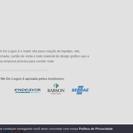
e Do Logos é o maior site para criação de logotipo, site,
achada, cartão de visita e todo material de design gráfico que a
ua empresa precisa para vender mais
 We Do Logos é apoiada pelos institutos: