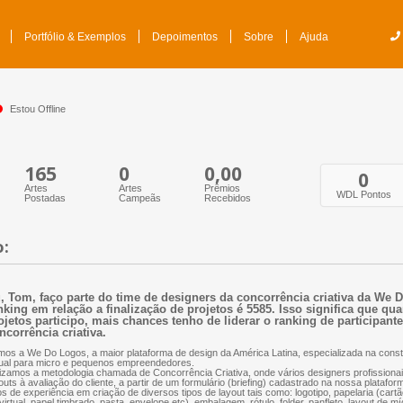
Portfólio & Exemplos
Depoimentos
Sobre
Ajuda
Estou Offline
165
0
0,00
0
Artes
Artes
Prêmios
WDL Pontos
Postadas
Campeãs
Recebidos
o:
, Tom, faço parte do time de designers da concorrência criativa da We
nking em relação a finalização de projetos é 5585. Isso significa que qu
ojetos participo, mais chances tenho de liderar o ranking de participant
ncorrência criativa.
os a We Do Logos, a maior plataforma de design da América Latina, especializada na const
ual para micro e pequenos empreendedores.
lizamos a metodologia chamada de Concorrência Criativa, onde vários designers profissio
outs à avaliação do cliente, a partir de um formulário (briefing) cadastrado na nossa plataf
s de experiência em criação de diversos tipos de layout tais como: logotipo, papelaria (cartão
virtual, papel timbrado, pasta, envelope etc), embalagem, rótulo, folder, panfleto, layout de mí