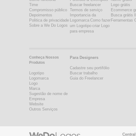
Time
Buscar freelancer
Logo grátis
Compromisso público
Termos de serviço
Ecommerce gr
Depoimentos
Importancia da
Busca grátis 
Politica de privacidade
Logomarca
Como fazer
Ferramentas G
Sobre a We Do Logos
um Logotipo
criar Logo
para empresa
Conheça Nossos
Para Designers
Produtos
Cadastre seu portifólio
Logotipo
Buscar trabalho
Logomarca
Guia do Freelancer
Logo
Marca
Sugestão de nome de
Empresa
Website
Outros Serviços
Central