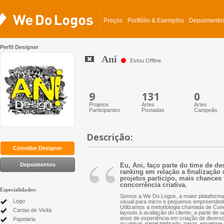
Preços
Portfólio & Exemplos
Depoimento
Perfil Designer
Ani
Estou Offline
9
131
0
Projetos
Artes
Artes
Participantes
Postadas
Campeãs
Descrição:
“
Convidar Designer
Depoimentos
Eu, Ani, faço parte do time de d
ranking em relação a finalização 
projetos participo, mais chances 
concorrência criativa.
Especialidades:
Somos a We Do Logos, a maior plataforma 
Logo
visual para micro e pequenos empreended
Utilizamos a metodologia chamada de Conc
Cartao de Visita
layouts à avaliação do cliente, a partir d
anos de experiência em criação de diversos 
Papelaria
ou virtual, papel timbrado, pasta, envelope 