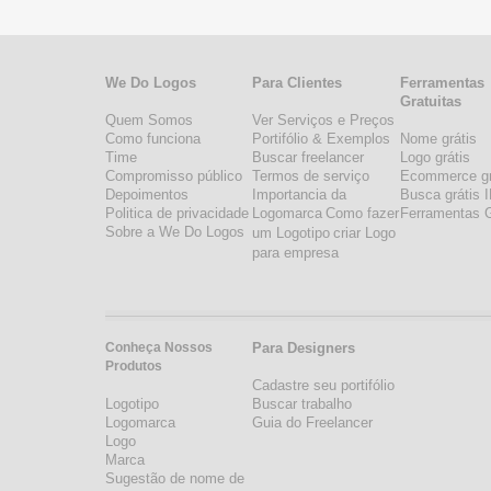
We Do Logos
Para Clientes
Ferramentas
Gratuitas
Quem Somos
Ver Serviços e Preços
Como funciona
Portifólio & Exemplos
Nome grátis
Time
Buscar freelancer
Logo grátis
Compromisso público
Termos de serviço
Ecommerce gr
Depoimentos
Importancia da
Busca grátis 
Politica de privacidade
Logomarca
Como fazer
Ferramentas G
Sobre a We Do Logos
um Logotipo
criar Logo
para empresa
Conheça Nossos
Para Designers
Produtos
Cadastre seu portifólio
Logotipo
Buscar trabalho
Logomarca
Guia do Freelancer
Logo
Marca
Sugestão de nome de