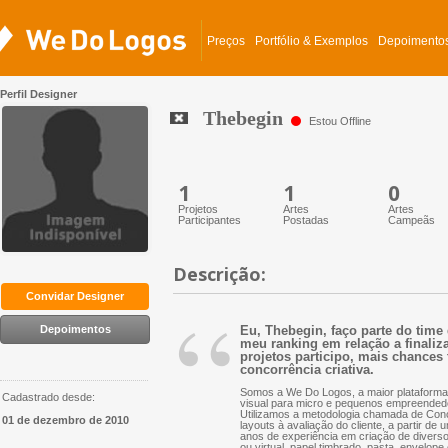
Preços
Portfólio & Exemplos
Depoimento
Perfil Designer
Thebegin
Estou Offline
1
1
0
Projetos
Artes
Artes
Participantes
Postadas
Campeãs
Descrição:
“
Convidar Designer
Depoimentos
Eu, Thebegin, faço parte do time
meu ranking em relação a finaliz
projetos participo, mais chances 
concorrência criativa.
Somos a We Do Logos, a maior plataforma 
Cadastrado desde:
visual para micro e pequenos empreended
Utilizamos a metodologia chamada de Conc
01 de dezembro de 2010
layouts à avaliação do cliente, a partir d
anos de experiência em criação de diversos 
ou virtual, papel timbrado, pasta, envelope 