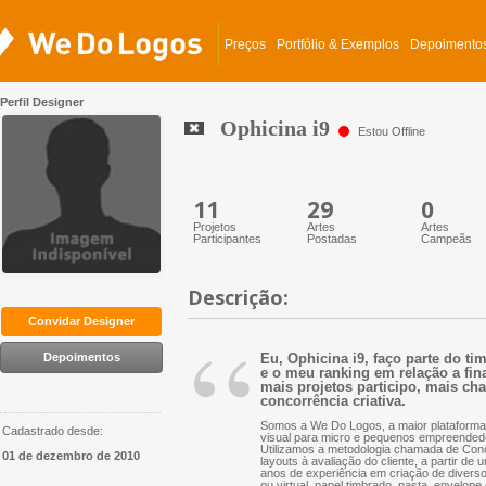
Preços
Portfólio & Exemplos
Depoimento
Perfil Designer
Ophicina i9
Estou Offline
11
29
0
Projetos
Artes
Artes
Participantes
Postadas
Campeãs
Descrição:
“
Convidar Designer
Depoimentos
Eu, Ophicina i9, faço parte do t
e o meu ranking em relação a fina
mais projetos participo, mais cha
concorrência criativa.
Somos a We Do Logos, a maior plataforma 
Cadastrado desde:
visual para micro e pequenos empreended
Utilizamos a metodologia chamada de Conc
01 de dezembro de 2010
layouts à avaliação do cliente, a partir d
anos de experiência em criação de diversos 
ou virtual, papel timbrado, pasta, envelope 