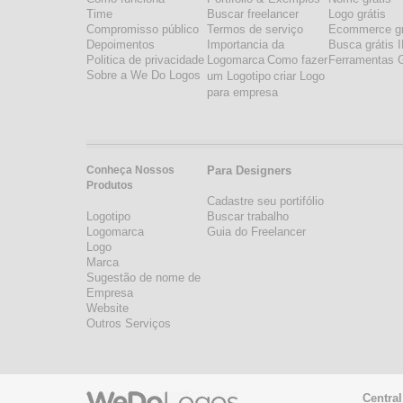
Time
Buscar freelancer
Logo grátis
Compromisso público
Termos de serviço
Ecommerce gr
Depoimentos
Importancia da
Busca grátis 
Politica de privacidade
Logomarca
Como fazer
Ferramentas G
Sobre a We Do Logos
um Logotipo
criar Logo
para empresa
Conheça Nossos
Para Designers
Produtos
Cadastre seu portifólio
Logotipo
Buscar trabalho
Logomarca
Guia do Freelancer
Logo
Marca
Sugestão de nome de
Empresa
Website
Outros Serviços
Central