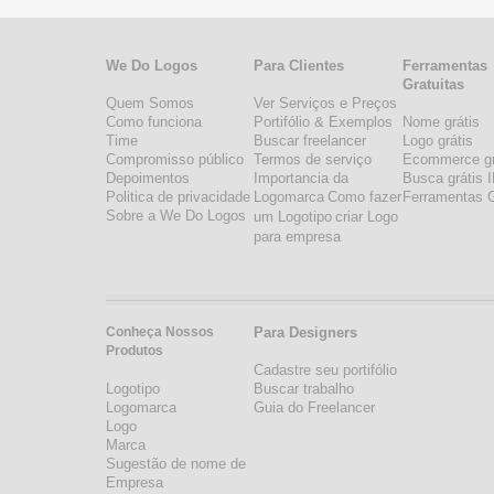
We Do Logos
Para Clientes
Ferramentas
Gratuitas
Quem Somos
Ver Serviços e Preços
Como funciona
Portifólio & Exemplos
Nome grátis
Time
Buscar freelancer
Logo grátis
Compromisso público
Termos de serviço
Ecommerce gr
Depoimentos
Importancia da
Busca grátis 
Politica de privacidade
Logomarca
Como fazer
Ferramentas G
Sobre a We Do Logos
um Logotipo
criar Logo
para empresa
Conheça Nossos
Para Designers
Produtos
Cadastre seu portifólio
Logotipo
Buscar trabalho
Logomarca
Guia do Freelancer
Logo
Marca
Sugestão de nome de
Empresa