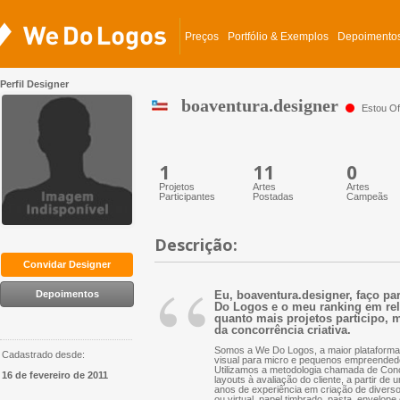
Preços
Portfólio & Exemplos
Depoimento
Perfil Designer
boaventura.designer
Estou Off
1
11
0
Projetos
Artes
Artes
Participantes
Postadas
Campeãs
Descrição:
“
Convidar Designer
Depoimentos
Eu, boaventura.designer, faço pa
Do Logos e o meu ranking em rela
quanto mais projetos participo, m
da concorrência criativa.
Somos a We Do Logos, a maior plataforma 
Cadastrado desde:
visual para micro e pequenos empreended
Utilizamos a metodologia chamada de Conc
16 de fevereiro de 2011
layouts à avaliação do cliente, a partir d
anos de experiência em criação de diversos 
ou virtual, papel timbrado, pasta, envelope 