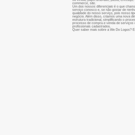
commerce, site.
Um dos nossos diferenciais é o que chama
serviço conosco e, se não gostar de nenh
qualidade do nosso serviço, pois nosso tip
negócio. Além disso, criamos uma nova di
estrutura tradicional, simplificando o proce
processo de compra e venda de serviços cr
profissionais cadastrados.
Quer saber mais sobre a We Do Logos? Es