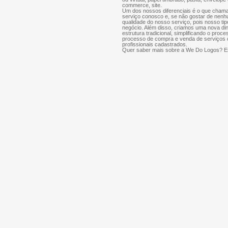
commerce, site.
Um dos nossos diferenciais é o que chama
serviço conosco e, se não gostar de nenh
qualidade do nosso serviço, pois nosso tip
negócio. Além disso, criamos uma nova di
estrutura tradicional, simplificando o proce
processo de compra e venda de serviços cr
profissionais cadastrados.
Quer saber mais sobre a We Do Logos? Es