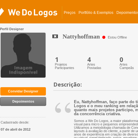
Preços
Portfólio & Exemplos
Depoimento
Perfil Designer
Nattyhoffman
Estou Offline
1
4
0
Projetos
Artes
Artes
Participantes
Postadas
Campeãs
Descrição:
“
Convidar Designer
Depoimentos
Eu, Nattyhoffman, faço parte do 
Logos e o meu ranking em relação 
quanto mais projetos participo, m
da concorrência criativa.
Somos a We Do Logos, a maior plataforma 
Cadastrado desde:
visual para micro e pequenos empreended
Utilizamos a metodologia chamada de Conc
07 de abril de 2012
layouts à avaliação do cliente, a partir d
anos de experiência em criação de diversos 
ou virtual, papel timbrado, pasta, envelope 