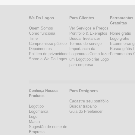
We Do Logos
Para Clientes
Ferramentas
Gratuitas
Quem Somos
Ver Serviços e Preços
Como funciona
Portifólio & Exemplos
Nome grátis
Time
Buscar freelancer
Logo grátis
Compromisso público
Termos de serviço
Ecommerce gr
Depoimentos
Importancia da
Busca grátis 
Politica de privacidade
Logomarca
Como fazer
Ferramentas G
Sobre a We Do Logos
um Logotipo
criar Logo
para empresa
Conheça Nossos
Para Designers
Produtos
Cadastre seu portifólio
Logotipo
Buscar trabalho
Logomarca
Guia do Freelancer
Logo
Marca
Sugestão de nome de
Empresa