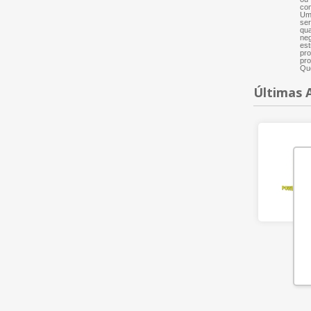
com
Um 
ser
qua
neg
est
pro
pro
Que
Últimas 