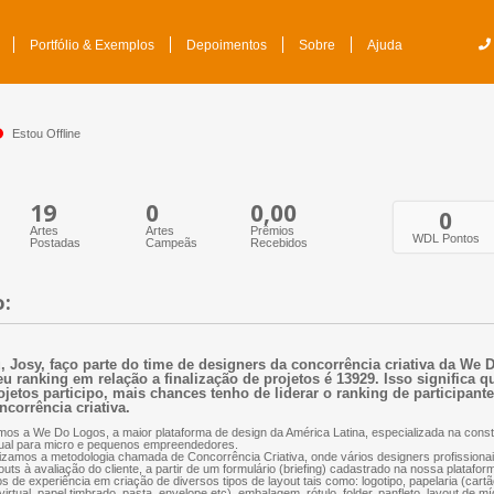
Portfólio & Exemplos
Depoimentos
Sobre
Ajuda
Estou Offline
19
0
0,00
0
Artes
Artes
Prêmios
WDL Pontos
Postadas
Campeãs
Recebidos
o:
, Josy, faço parte do time de designers da concorrência criativa da We 
u ranking em relação a finalização de projetos é 13929. Isso significa 
ojetos participo, mais chances tenho de liderar o ranking de participant
ncorrência criativa.
os a We Do Logos, a maior plataforma de design da América Latina, especializada na const
ual para micro e pequenos empreendedores.
lizamos a metodologia chamada de Concorrência Criativa, onde vários designers profissio
outs à avaliação do cliente, a partir de um formulário (briefing) cadastrado na nossa plataf
s de experiência em criação de diversos tipos de layout tais como: logotipo, papelaria (cartão
virtual, papel timbrado, pasta, envelope etc), embalagem, rótulo, folder, panfleto, layout de mí