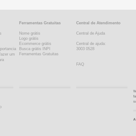
Ferramentas Gratuitas
Central de Atendimento
s
Nome grátis
Central de Ajuda
s
Logo grátis
Ecommerce grátis
Central de ajuda:
portancia
Busca grátis INPI
3003 0528
Ferramentas Gratuitas
fazer um
ara
FAQ
W
f
s
o
A