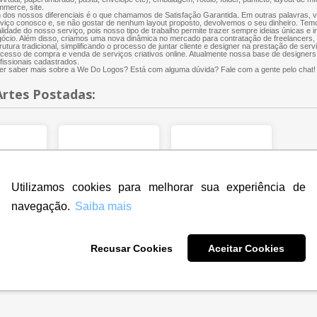
merce, site.
dos nossos diferenciais é o que chamamos de Satisfação Garantida. Em outras palavras, 
viço conosco e, se não gostar de nenhum layout proposto, devolvemos o seu dinheiro. Te
lidade do nosso serviço, pois nosso tipo de trabalho permite trazer sempre ideias únicas e 
ócio. Além disso, criamos uma nova dinâmica no mercado para contratação de freelancers
rutura tradicional, simplificando o processo de juntar cliente e designer na prestação de servi
cesso de compra e venda de serviços criativos online. Atualmente nossa base de designers
fissionais cadastrados.
r saber mais sobre a We Do Logos? Está com alguma dúvida? Fale com a gente pelo chat!
Artes Postadas:
Utilizamos cookies para melhorar sua experiência de
navegação.
Saiba mais
Recusar Cookies
Aceitar Cookies