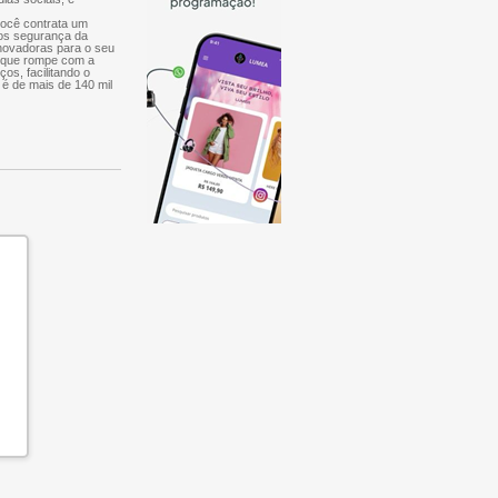
você contrata um
mos segurança da
inovadoras para o seu
, que rompe com a
ços, facilitando o
 é de mais de 140 mil