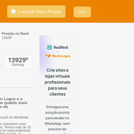
Comprar Novo Projeto
Entrar
Posição no Rank:
13929º
13929
º
Ranking
Do Logos e o
que quanto mais
es da
rução de identidade
nais submetem seus
orma. Temos mais de 10
 de visita tradicional
dias sociais, e-