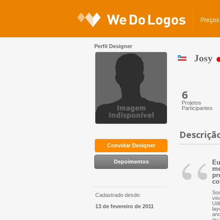
Preços
Perfil Designer
Josy
6
Projetos
Participantes
Descriçã
“
Convidar Designer
Depoimentos
Eu
me
pr
co
Som
Cadastrado desde:
vis
Uti
13 de fevereiro de 2011
lay
ano
ou 