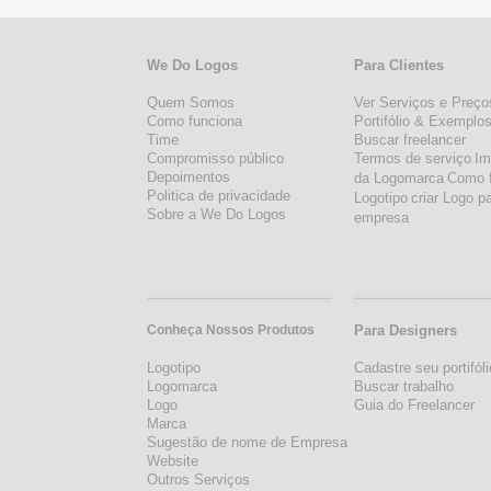
We Do Logos
Para Clientes
Quem Somos
Ver Serviços e Preço
Como funciona
Portifólio & Exemplo
Time
Buscar freelancer
Compromisso público
Termos de serviço
Im
Depoimentos
da Logomarca
Como 
Politica de privacidade
Logotipo
criar Logo p
Sobre a We Do Logos
empresa
Conheça Nossos Produtos
Para Designers
Logotipo
Cadastre seu portifóli
Logomarca
Buscar trabalho
Logo
Guia do Freelancer
Marca
Sugestão de nome de Empresa
Website
Outros Serviços