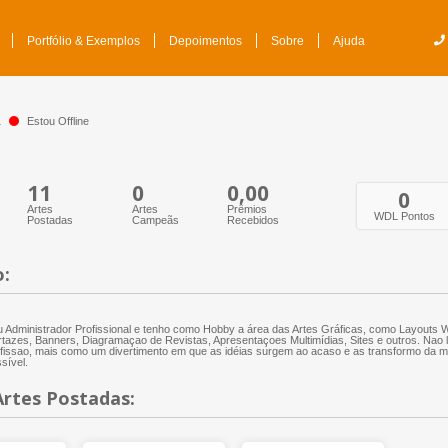
Portfólio & Exemplos
Depoimentos
Sobre
Ajuda
a
Estou Offline
11
0
0,00
0
Artes
Artes
Prêmios
WDL Pontos
Postadas
Campeãs
Recebidos
o:
 Administrador Profissional e tenho como Hobby a área das Artes Gráficas, como Layouts 
tazes, Banners, Diagramaçao de Revistas, Apresentaçoes Multimídias, Sites e outros. Nao
fissao, mais como um divertimento em que as idéias surgem ao acaso e as transformo da m
sível.
Artes Postadas: