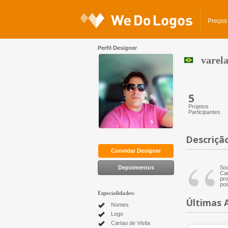
Preços
Perfil Designer
varel
5
Projetos
Participantes
Descriçã
“
Convidar Designer
Depoimentos
Sou
Car
pro
pos
Especialidades:
Últimas 
Nomes
Logo
Cartao de Visita