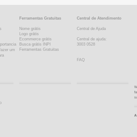
Ferramentas Gratuitas
Central de Atendimento
s
Nome grátis
Central de Ajuda
s
Logo grátis
Ecommerce grátis
Central de ajuda:
portancia
Busca grátis INPI
3003 0528
Ferramentas Gratuitas
fazer um
ara
FAQ
W
f
s
o
A