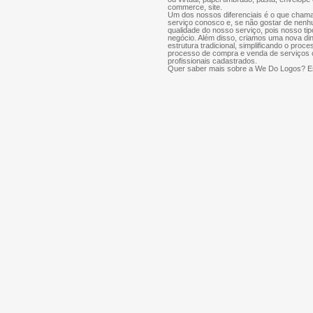
commerce, site.
Um dos nossos diferenciais é o que chama
serviço conosco e, se não gostar de nenh
qualidade do nosso serviço, pois nosso tip
negócio. Além disso, criamos uma nova di
estrutura tradicional, simplificando o proce
processo de compra e venda de serviços cr
profissionais cadastrados.
Quer saber mais sobre a We Do Logos? Es