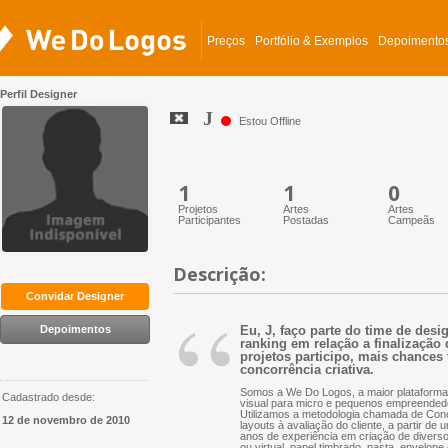
Preços
Portfólio & Exemplos
Depoimento
Perfil Designer
J
Estou Offline
1
1
0
Projetos
Artes
Artes
Participantes
Postadas
Campeãs
Descrição:
“
Convidar Designer
Depoimentos
Eu, J, faço parte do time de des
ranking em relação a finalização 
projetos participo, mais chances 
concorrência criativa.
Somos a We Do Logos, a maior plataforma 
Cadastrado desde:
visual para micro e pequenos empreended
Utilizamos a metodologia chamada de Conc
12 de novembro de 2010
layouts à avaliação do cliente, a partir d
anos de experiência em criação de diversos 
ou virtual, papel timbrado, pasta, envelope 