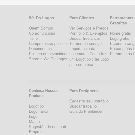
We Do Logos
Para Clientes
Ferramentas
Gratuitas
Quem Somos
Ver Serviços e Preços
Como funciona
Portifólio & Exemplos
Nome grátis
Time
Buscar freelancer
Logo grátis
Compromisso público
Termos de serviço
Ecommerce gr
Depoimentos
Importancia da
Busca grátis 
Politica de privacidade
Logomarca
Como fazer
Ferramentas G
Sobre a We Do Logos
um Logotipo
criar Logo
para empresa
Conheça Nossos
Para Designers
Produtos
Cadastre seu portifólio
Logotipo
Buscar trabalho
Logomarca
Guia do Freelancer
Logo
Marca
Sugestão de nome de
Empresa