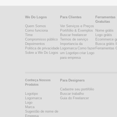
We Do Logos
Para Clientes
Ferramentas
Gratuitas
Quem Somos
Ver Serviços e Preços
Como funciona
Portifólio & Exemplos
Nome grátis
Time
Buscar freelancer
Logo grátis
Compromisso público
Termos de serviço
Ecommerce gr
Depoimentos
Importancia da
Busca grátis 
Politica de privacidade
Logomarca
Como fazer
Ferramentas G
Sobre a We Do Logos
um Logotipo
criar Logo
para empresa
Conheça Nossos
Para Designers
Produtos
Cadastre seu portifólio
Logotipo
Buscar trabalho
Logomarca
Guia do Freelancer
Logo
Marca
Sugestão de nome de
Empresa