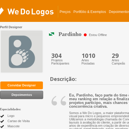
Preços
Portfólio & Exemplos
Depoimento
Perfil Designer
Pardinho
Estou Offline
304
1010
29
Projetos
Artes
Artes
Participantes
Postadas
Campeãs
Descrição:
“
Convidar Designer
Depoimentos
Eu, Pardinho, faço parte do time
meu ranking em relação a finaliza
projetos participo, mais chances 
concorrência criativa.
Especialidades:
Somos a We Do Logos, a maior plataforma 
Logo
visual para micro e pequenos empreended
Utilizamos a metodologia chamada de Conc
Cartao de Visita
layouts à avaliação do cliente, a partir d
anos de experiência em criação de diversos 
Mascote
ou virtual, papel timbrado, pasta, envelope 