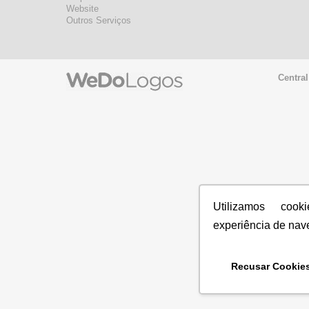
Website
Outros Serviços
Central
Utilizamos coo
experiência de nav
Recusar Cookie