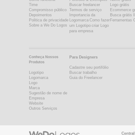
Time
Buscar freelancer
Logo grátis
Compromisso público
Termos de serviço
Ecommerce gr
Depoimentos
Importancia da
Busca grátis 
Politica de privacidade
Logomarca
Como fazer
Ferramentas G
Sobre a We Do Logos
um Logotipo
criar Logo
para empresa
Conheça Nossos
Para Designers
Produtos
Cadastre seu portifólio
Logotipo
Buscar trabalho
Logomarca
Guia do Freelancer
Logo
Marca
Sugestão de nome de
Empresa
Website
Outros Serviços
Central