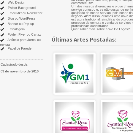
Web Design
commerce, site.
Um dos nossos diferenciais é o que chama
Twitter Background
serviço conosco e, se não gostar de nenh
qualidade do nosso serviço, pois nosso tip
Email Mkt ou Newsletter
negócio. Além disso, criamos uma nova di
Blog ou WordPress
estrutura tradicional, simplificando o proce
processo de compra e venda de serviços cr
Banner ou Pop-up
profissionais cadastrados.
Embalagem
Quer saber mais sobre a We Do Logos? Es
Folder, Flyer ou Cartaz
Últimas Artes Postadas:
Anúncio para Jornal ou
revista
Papel de Parede
Cadastrado desde:
03 de novembro de 2010