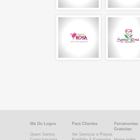
We Do Logos
Para Clientes
Ferramentas
Gratuitas
Quem Somos
Ver Serviços e Preços
Como funciona
Portifólio & Exemplos
Nome grátis