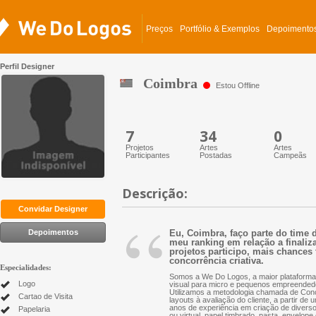
Preços
Portfólio & Exemplos
Depoimento
Perfil Designer
Coimbra
Estou Offline
7
34
0
Projetos
Artes
Artes
Participantes
Postadas
Campeãs
Descrição:
“
Convidar Designer
Depoimentos
Eu, Coimbra, faço parte do time 
meu ranking em relação a finaliz
projetos participo, mais chances 
concorrência criativa.
Especialidades:
Somos a We Do Logos, a maior plataforma 
Logo
visual para micro e pequenos empreended
Utilizamos a metodologia chamada de Conc
Cartao de Visita
layouts à avaliação do cliente, a partir d
anos de experiência em criação de diversos 
Papelaria
ou virtual, papel timbrado, pasta, envelope 