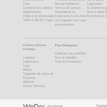
Time
Buscar freelancer
Logo grátis
Compromisso público
Termos de serviço
Ecommerce gr
Depoimentos
Importancia da
Busca grátis 
Politica de privacidade
Logomarca
Como fazer
Ferramentas G
Sobre a We Do Logos
um Logotipo
criar Logo
para empresa
Conheça Nossos
Para Designers
Produtos
Cadastre seu portifólio
Logotipo
Buscar trabalho
Logomarca
Guia do Freelancer
Logo
Marca
Sugestão de nome de
Empresa
Website
Outros Serviços
Central