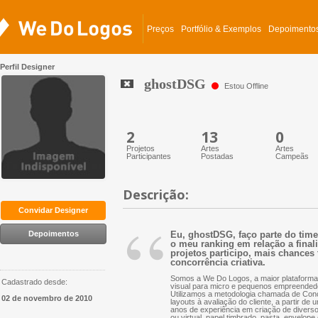
Preços
Portfólio & Exemplos
Depoimento
Perfil Designer
ghostDSG
Estou Offline
2
13
0
Projetos
Artes
Artes
Participantes
Postadas
Campeãs
Descrição:
“
Convidar Designer
Depoimentos
Eu, ghostDSG, faço parte do time
o meu ranking em relação a finali
projetos participo, mais chances 
concorrência criativa.
Somos a We Do Logos, a maior plataforma 
Cadastrado desde:
visual para micro e pequenos empreended
Utilizamos a metodologia chamada de Conc
02 de novembro de 2010
layouts à avaliação do cliente, a partir d
anos de experiência em criação de diversos 
ou virtual, papel timbrado, pasta, envelope 