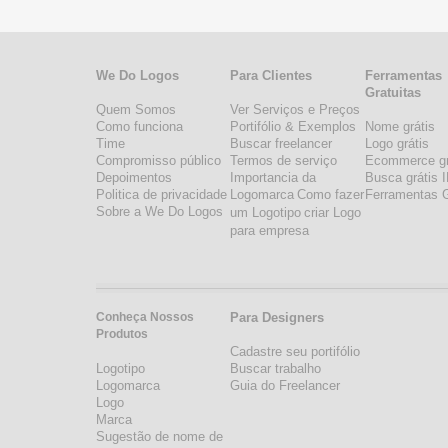
We Do Logos
Para Clientes
Ferramentas
Gratuitas
Quem Somos
Ver Serviços e Preços
Como funciona
Portifólio & Exemplos
Nome grátis
Time
Buscar freelancer
Logo grátis
Compromisso público
Termos de serviço
Ecommerce gr
Depoimentos
Importancia da
Busca grátis 
Politica de privacidade
Logomarca
Como fazer
Ferramentas G
Sobre a We Do Logos
um Logotipo
criar Logo
para empresa
Conheça Nossos
Para Designers
Produtos
Cadastre seu portifólio
Logotipo
Buscar trabalho
Logomarca
Guia do Freelancer
Logo
Marca
Sugestão de nome de