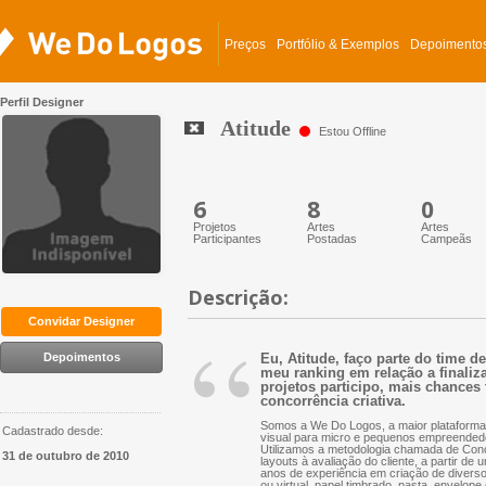
Preços
Portfólio & Exemplos
Depoimento
Perfil Designer
Atitude
Estou Offline
6
8
0
Projetos
Artes
Artes
Participantes
Postadas
Campeãs
Descrição:
“
Convidar Designer
Depoimentos
Eu, Atitude, faço parte do time 
meu ranking em relação a finaliz
projetos participo, mais chances 
concorrência criativa.
Somos a We Do Logos, a maior plataforma 
Cadastrado desde:
visual para micro e pequenos empreended
Utilizamos a metodologia chamada de Conc
31 de outubro de 2010
layouts à avaliação do cliente, a partir d
anos de experiência em criação de diversos 
ou virtual, papel timbrado, pasta, envelope 