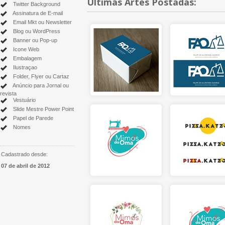
Últimas Artes Postadas:
Twitter Background
Assinatura de E-mail
Email Mkt ou Newsletter
Blog ou WordPress
Banner ou Pop-up
Icone Web
Embalagem
Ilustraçao
Folder, Flyer ou Cartaz
Anúncio para Jornal ou
revista
Vestuário
Slide Mestre Power Point
Papel de Parede
Nomes
Cadastrado desde:
07 de abril de 2012