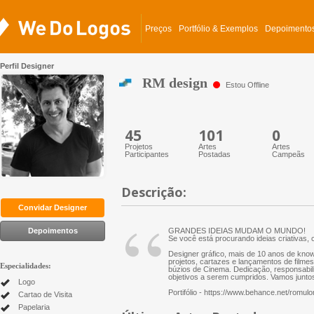
Preços
Portfólio & Exemplos
Depoimento
Perfil Designer
RM design
Estou Offline
45
101
0
Projetos
Artes
Artes
Participantes
Postadas
Campeãs
Descrição:
“
Convidar Designer
Depoimentos
GRANDES IDEIAS MUDAM O MUNDO!
Se você está procurando ideias criativas, 
Designer gráfico, mais de 10 anos de know
projetos, cartazes e lançamentos de filmes
Especialidades:
búzios de Cinema. Dedicação, responsabi
objetivos a serem cumpridos. Vamos junto
Logo
Portifólio - https://www.behance.net/romul
Cartao de Visita
Papelaria