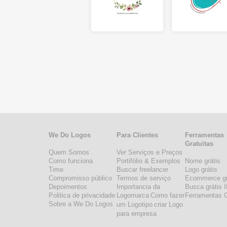
We Do Logos
Para Clientes
Ferramentas
Gratuitas
Quem Somos
Ver Serviços e Preços
Como funciona
Portifólio & Exemplos
Nome grátis
Time
Buscar freelancer
Logo grátis
Compromisso público
Termos de serviço
Ecommerce gr
Depoimentos
Importancia da
Busca grátis 
Politica de privacidade
Logomarca
Como fazer
Ferramentas G
Sobre a We Do Logos
um Logotipo
criar Logo
para empresa