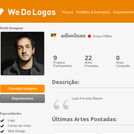
Preços
Portfólio & Exemplos
Depoimento
Perfil Designer
adiosluan
Estou Offline
9
22
0
Projetos
Artes
Artes
Participantes
Postadas
Campeãs
Descrição:
“
Convidar Designer
Depoimentos
Luan Ferreira Maurer
Especialidades:
Últimas Artes Postadas:
Logo
Cartao de Visita
Web Design