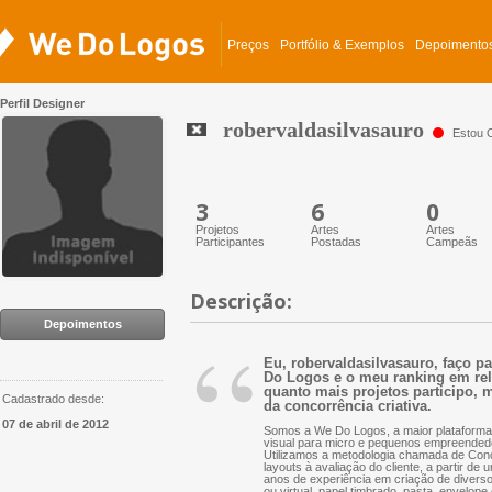
Preços
Portfólio & Exemplos
Depoimento
Perfil Designer
robervaldasilvasauro
Estou O
3
6
0
Projetos
Artes
Artes
Participantes
Postadas
Campeãs
Descrição:
“
Depoimentos
Eu, robervaldasilvasauro, faço pa
Do Logos e o meu ranking em rela
quanto mais projetos participo, m
Cadastrado desde:
da concorrência criativa.
07 de abril de 2012
Somos a We Do Logos, a maior plataforma 
visual para micro e pequenos empreended
Utilizamos a metodologia chamada de Conc
layouts à avaliação do cliente, a partir d
anos de experiência em criação de diversos 
ou virtual, papel timbrado, pasta, envelope 