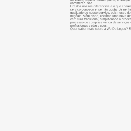
commerce, site.
Um dos nossos diferenciais é o que chama
serviço conosco e, se não gostar de nenh
qualidade do nosso serviço, pois nosso tip
negócio. Além disso, criamos uma nova di
estrutura tradicional, simplificando o proce
processo de compra e venda de serviços cr
profissionais cadastrados.
Quer saber mais sobre a We Do Logos? Es