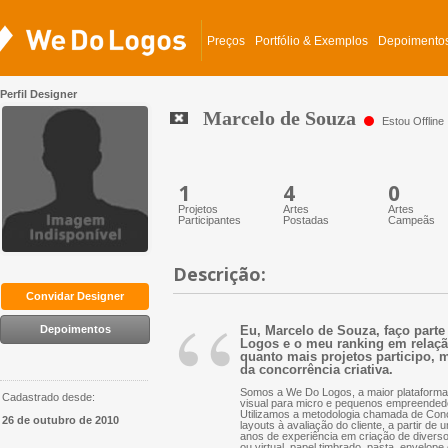
Preços
Portfólio & Exemplos
Depoimento
Perfil Designer
Marcelo de Souza
Estou Offline
1
4
0
Projetos
Artes
Artes
Participantes
Postadas
Campeãs
Descrição:
“
Convidar Designer
Depoimentos
Eu, Marcelo de Souza, faço parte
Logos e o meu ranking em relação 
quanto mais projetos participo, m
da concorrência criativa.
Somos a We Do Logos, a maior plataforma 
Cadastrado desde:
visual para micro e pequenos empreended
Utilizamos a metodologia chamada de Conc
26 de outubro de 2010
layouts à avaliação do cliente, a partir d
anos de experiência em criação de diversos 
ou virtual, papel timbrado, pasta, envelope 