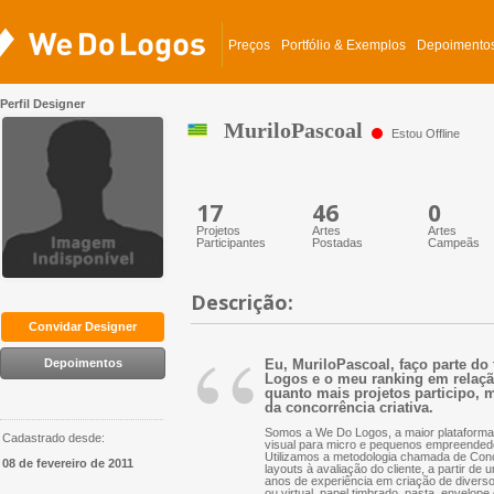
Preços
Portfólio & Exemplos
Depoimento
Perfil Designer
MuriloPascoal
Estou Offline
17
46
0
Projetos
Artes
Artes
Participantes
Postadas
Campeãs
Descrição:
“
Convidar Designer
Depoimentos
Eu, MuriloPascoal, faço parte do
Logos e o meu ranking em relação 
quanto mais projetos participo, m
da concorrência criativa.
Somos a We Do Logos, a maior plataforma 
Cadastrado desde:
visual para micro e pequenos empreended
Utilizamos a metodologia chamada de Conc
08 de fevereiro de 2011
layouts à avaliação do cliente, a partir d
anos de experiência em criação de diversos 
ou virtual, papel timbrado, pasta, envelope 