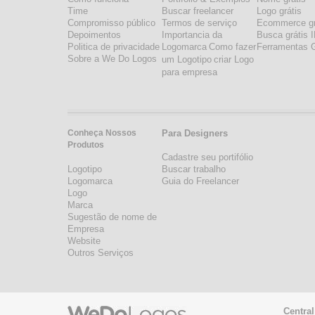
Time
Buscar freelancer
Logo grátis
Compromisso público
Termos de serviço
Ecommerce gr
Depoimentos
Importancia da
Busca grátis 
Politica de privacidade
Logomarca
Como fazer
Ferramentas G
Sobre a We Do Logos
um Logotipo
criar Logo
para empresa
Conheça Nossos
Para Designers
Produtos
Cadastre seu portifólio
Logotipo
Buscar trabalho
Logomarca
Guia do Freelancer
Logo
Marca
Sugestão de nome de
Empresa
Website
Outros Serviços
Central