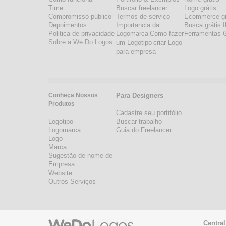
Time
Buscar freelancer
Logo grátis
Compromisso público
Termos de serviço
Ecommerce gr
Depoimentos
Importancia da
Busca grátis 
Politica de privacidade
Logomarca
Como fazer
Ferramentas G
Sobre a We Do Logos
um Logotipo
criar Logo
para empresa
Conheça Nossos
Para Designers
Produtos
Cadastre seu portifólio
Logotipo
Buscar trabalho
Logomarca
Guia do Freelancer
Logo
Marca
Sugestão de nome de
Empresa
Website
Outros Serviços
Central