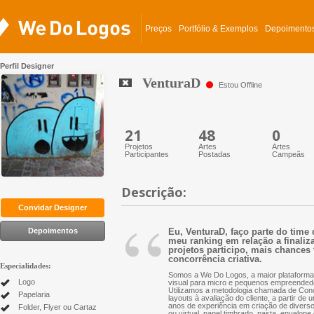
Preços
Portfólio & Exemplos
Depoimento
Perfil Designer
VenturaD
Estou Offline
21
48
0
Projetos
Artes
Artes
Participantes
Postadas
Campeãs
Descrição:
“
Convidar Designer
Depoimentos
Eu, VenturaD, faço parte do time
meu ranking em relação a finaliza
projetos participo, mais chances 
concorrência criativa.
Especialidades:
Somos a We Do Logos, a maior plataforma 
Logo
visual para micro e pequenos empreended
Utilizamos a metodologia chamada de Conc
Papelaria
layouts à avaliação do cliente, a partir d
anos de experiência em criação de diversos 
Folder, Flyer ou Cartaz
ou virtual, papel timbrado, pasta, envelope 