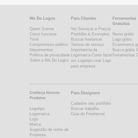
We Do Logos
Para Clientes
Ferramentas
Gratuitas
Quem Somos
Ver Serviços e Preços
Como funciona
Portifólio & Exemplos
Nome grátis
Time
Buscar freelancer
Logo grátis
Compromisso público
Termos de serviço
Ecommerce gr
Depoimentos
Importancia da
Busca grátis 
Politica de privacidade
Logomarca
Como fazer
Ferramentas G
Sobre a We Do Logos
um Logotipo
criar Logo
para empresa
Conheça Nossos
Para Designers
Produtos
Cadastre seu portifólio
Logotipo
Buscar trabalho
Logomarca
Guia do Freelancer
Logo
Marca
Sugestão de nome de
Empresa