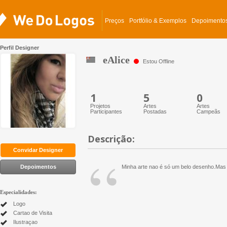
Preços
Portfólio & Exemplos
Depoimento
Perfil Designer
eAlice
Estou Offline
1
5
0
Projetos
Artes
Artes
Participantes
Postadas
Campeãs
Descrição:
“
Convidar Designer
Depoimentos
Minha arte nao é só um belo desenho.Mas 
Especialidades:
Logo
Cartao de Visita
Ilustraçao