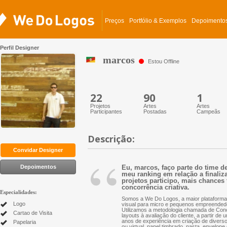
Preços
Portfólio & Exemplos
Depoimento
Perfil Designer
marcos
Estou Offline
22
90
1
Projetos
Artes
Artes
Participantes
Postadas
Campeãs
Descrição:
“
Convidar Designer
Depoimentos
Eu, marcos, faço parte do time d
meu ranking em relação a finaliza
projetos participo, mais chances 
concorrência criativa.
Especialidades:
Somos a We Do Logos, a maior plataforma 
Logo
visual para micro e pequenos empreended
Utilizamos a metodologia chamada de Conc
Cartao de Visita
layouts à avaliação do cliente, a partir d
anos de experiência em criação de diversos 
Papelaria
ou virtual, papel timbrado, pasta, envelope 