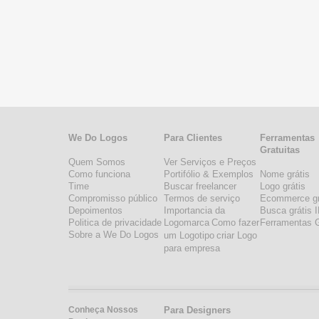
We Do Logos
Para Clientes
Ferramentas
Gratuitas
Quem Somos
Ver Serviços e Preços
Como funciona
Portifólio & Exemplos
Nome grátis
Time
Buscar freelancer
Logo grátis
Compromisso público
Termos de serviço
Ecommerce gr
Depoimentos
Importancia da
Busca grátis 
Politica de privacidade
Logomarca
Como fazer
Ferramentas G
Sobre a We Do Logos
um Logotipo
criar Logo
para empresa
Conheça Nossos
Para Designers