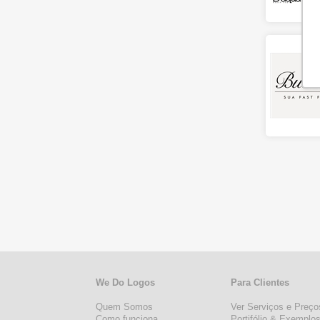
We Do Logos
Para Clientes
Quem Somos
Ver Serviços e Preço
Como funciona
Portifólio & Exemplo