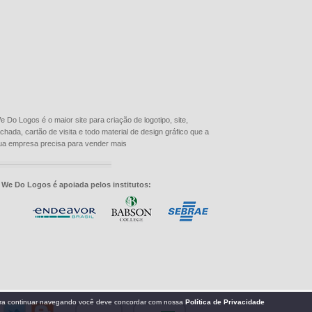
e Do Logos é o maior site para criação de logotipo, site,
achada, cartão de visita e todo material de design gráfico que a
ua empresa precisa para vender mais
 We Do Logos é apoiada pelos institutos: