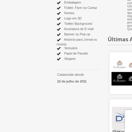
Embalagem
com
Um 
Folder, Flyer ou Cartaz
ser
qua
Nomes
neg
Logo em 3D
est
pro
Twitter Background
pro
Assinatura de E-mail
Que
Banner ou Pop-up
Últimas 
Anúncio para Jornal ou
revista
Vestuário
Papel de Parede
Slogans
Cadastrado desde:
22 de julho de 2011