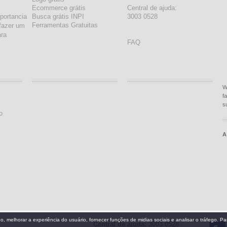
Ecommerce grátis
Central de ajuda:
portancia
Busca grátis INPI
3003 0528
Ferramentas Gratuitas
fazer um
ara
FAQ
W
f
s
o
A
Central de ajuda: 3003 0528