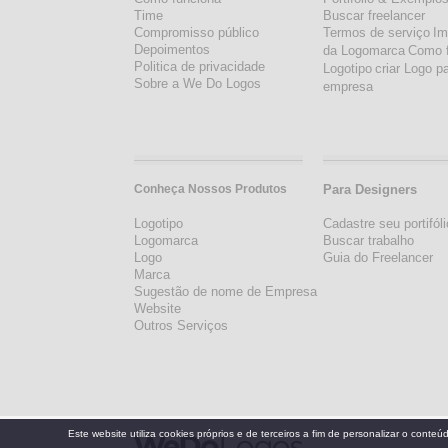
Time
Buscar freelancer
Compromisso público
Termos de serviço
Im
Depoimentos
da Logomarca
Como 
Politica de privacidade
Logotipo
criar Logo p
Sobre a We Do Logos
empresa
Conheça Nossos Produtos
Para Designers
Logotipo
Cadastre seu portifóli
Logomarca
Buscar trabalho
Logo
Guia do Freelancer
Marca
Sugestão de nome de Empresa
Website
Outros Serviços