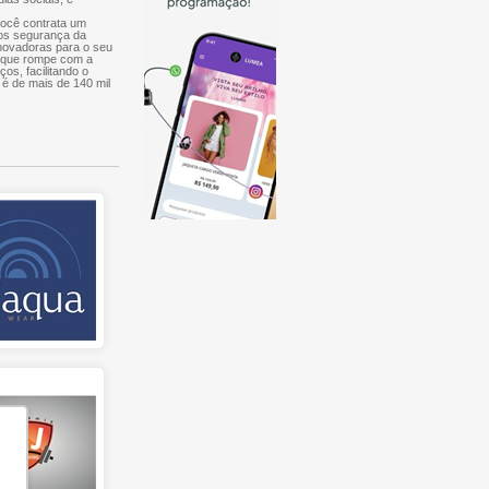
você contrata um
mos segurança da
inovadoras para o seu
, que rompe com a
ços, facilitando o
 é de mais de 140 mil