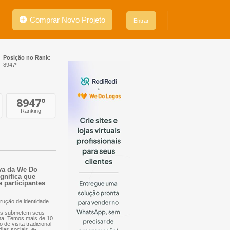
Comprar Novo Projeto
Entrar
Posição no Rank:
8947º
8947
º
Ranking
iva da We Do
ignifica que
e participantes
rução de identidade
nais submetem seus
orma. Temos mais de 10
 de visita tradicional
dias sociais, e-