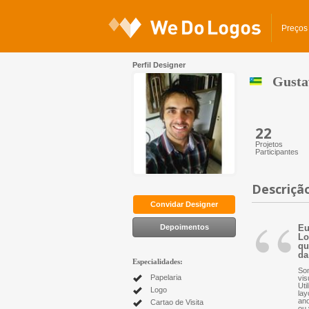
Preços
Perfil Designer
Gusta
22
Projetos
Participantes
Descriçã
“
Convidar Designer
Depoimentos
Eu
Lo
qu
da
Especialidades:
Som
Papelaria
vis
Uti
Logo
lay
ano
Cartao de Visita
ou 