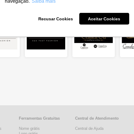
navegação.
Saiba mais
Recusar Cookies
Aceitar Cookies
Ferramentas Gratuitas
Central de Atendimento
s
Nome grátis
Central de Ajuda
s
Logo grátis