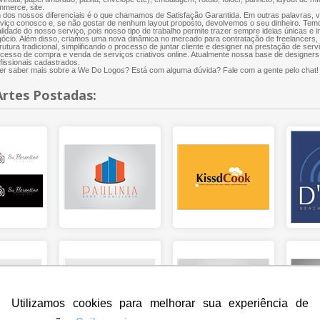
merce, site.
dos nossos diferenciais é o que chamamos de Satisfação Garantida. Em outras palavras, 
viço conosco e, se não gostar de nenhum layout proposto, devolvemos o seu dinheiro. Te
lidade do nosso serviço, pois nosso tipo de trabalho permite trazer sempre ideias únicas e 
ócio. Além disso, criamos uma nova dinâmica no mercado para contratação de freelancers
rutura tradicional, simplificando o processo de juntar cliente e designer na prestação de servi
cesso de compra e venda de serviços criativos online. Atualmente nossa base de designers
fissionais cadastrados.
r saber mais sobre a We Do Logos? Está com alguma dúvida? Fale com a gente pelo chat!
Artes Postadas:
Utilizamos cookies para melhorar sua experiência de