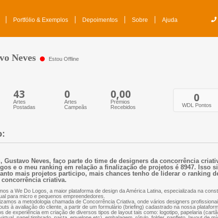
Portfólio & Exemplos
Depoimentos
Sobre
Ajuda
vo Neves
Estou Offline
43
0
0,00
0
Artes
Artes
Prêmios
WDL Pontos
Postadas
Campeãs
Recebidos
o:
, Gustavo Neves, faço parte do time de designers da concorrência criat
gos e o meu ranking em relação a finalização de projetos é 8947. Isso s
anto mais projetos participo, mais chances tenho de liderar o ranking d
 concorrência criativa.
os a We Do Logos, a maior plataforma de design da América Latina, especializada na const
ual para micro e pequenos empreendedores.
lizamos a metodologia chamada de Concorrência Criativa, onde vários designers profissio
outs à avaliação do cliente, a partir de um formulário (briefing) cadastrado na nossa plataf
s de experiência em criação de diversos tipos de layout tais como: logotipo, papelaria (cartão
virtual, papel timbrado, pasta, envelope etc), embalagem, rótulo, folder, panfleto, layout de mí