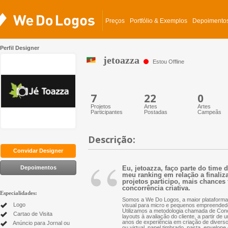
Preços
Portfólio & Exemplos
Depoimento
Perfil Designer
jetoazza
Estou Offline
7
22
0
Projetos
Artes
Artes
Participantes
Postadas
Campeãs
Descrição:
“
Convidar Designer
Depoimentos
Eu, jetoazza, faço parte do time
meu ranking em relação a finaliz
projetos participo, mais chances 
concorrência criativa.
Especialidades:
Somos a We Do Logos, a maior plataforma 
Logo
visual para micro e pequenos empreended
Utilizamos a metodologia chamada de Conc
Cartao de Visita
layouts à avaliação do cliente, a partir d
anos de experiência em criação de diversos 
Anúncio para Jornal ou
ou virtual, papel timbrado, pasta, envelope 