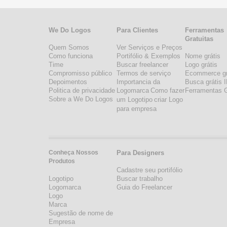
We Do Logos
Para Clientes
Ferramentas
Gratuitas
Quem Somos
Ver Serviços e Preços
Como funciona
Portifólio & Exemplos
Nome grátis
Time
Buscar freelancer
Logo grátis
Compromisso público
Termos de serviço
Ecommerce gr
Depoimentos
Importancia da
Busca grátis 
Politica de privacidade
Logomarca
Como fazer
Ferramentas G
Sobre a We Do Logos
um Logotipo
criar Logo
para empresa
Conheça Nossos
Para Designers
Produtos
Cadastre seu portifólio
Logotipo
Buscar trabalho
Logomarca
Guia do Freelancer
Logo
Marca
Sugestão de nome de
Empresa