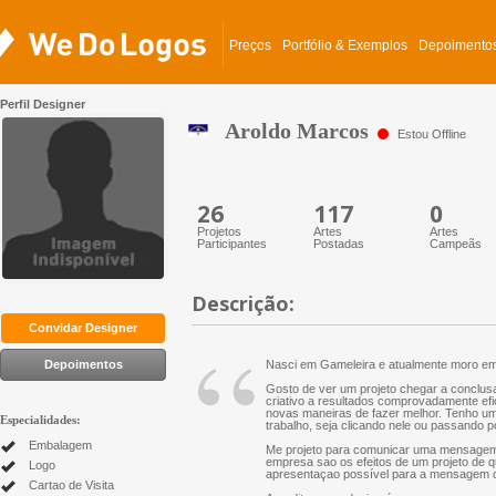
Preços
Portfólio & Exemplos
Depoimento
Perfil Designer
Aroldo Marcos
Estou Offline
26
117
0
Projetos
Artes
Artes
Participantes
Postadas
Campeãs
Descrição:
“
Convidar Designer
Depoimentos
Nasci em Gameleira e atualmente moro em 
Gosto de ver um projeto chegar a conclusa
criativo a resultados comprovadamente ef
novas maneiras de fazer melhor. Tenho u
Especialidades:
trabalho, seja clicando nele ou passando p
Embalagem
Me projeto para comunicar uma mensagem
empresa sao os efeitos de um projeto de q
Logo
apresentaçao possível para a mensagem q
Cartao de Visita