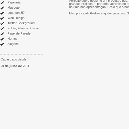
Acredito que o design é um processo que, n
Papelaria
grandes projetos e, portanto, acredito no 
de uma boa apresentaçao. Creio que o bom
Mascote
Logo em 3D
Meu principal Objetivo é ajudar pessoas.
Web Design
Twitter Background
Folder, Flyer ou Cartaz
Papel de Parede
Nomes
Slogans
Cadastrado desde:
20 de julho de 2011