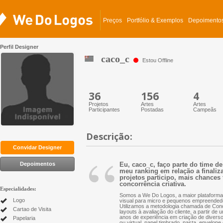
Preços
Portfólio & Exemplos
Depoimento
Perfil Designer
caco_c
Estou Offline
36
156
4
Projetos
Artes
Artes
Participantes
Postadas
Campeãs
Descrição:
“
Convidar Designer
Depoimentos
Eu, caco_c, faço parte do time d
meu ranking em relação a finaliza
projetos participo, mais chances 
concorrência criativa.
Especialidades:
Somos a We Do Logos, a maior plataforma 
Logo
visual para micro e pequenos empreended
Utilizamos a metodologia chamada de Conc
Cartao de Visita
layouts à avaliação do cliente, a partir d
anos de experiência em criação de diversos 
Papelaria
ou virtual, papel timbrado, pasta, envelope 