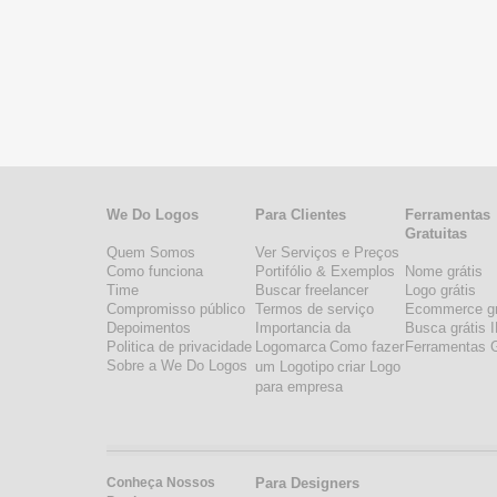
We Do Logos
Para Clientes
Ferramentas
Gratuitas
Quem Somos
Ver Serviços e Preços
Como funciona
Portifólio & Exemplos
Nome grátis
Time
Buscar freelancer
Logo grátis
Compromisso público
Termos de serviço
Ecommerce gr
Depoimentos
Importancia da
Busca grátis 
Politica de privacidade
Logomarca
Como fazer
Ferramentas G
Sobre a We Do Logos
um Logotipo
criar Logo
para empresa
Conheça Nossos
Para Designers