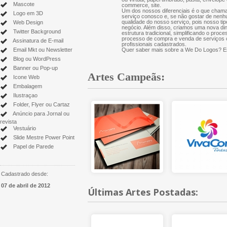
Mascote
commerce, site.
Um dos nossos diferenciais é o que chama
Logo em 3D
serviço conosco e, se não gostar de nenh
qualidade do nosso serviço, pois nosso tip
Web Design
negócio. Além disso, criamos uma nova di
Twitter Background
estrutura tradicional, simplificando o proce
processo de compra e venda de serviços cr
Assinatura de E-mail
profissionais cadastrados.
Email Mkt ou Newsletter
Quer saber mais sobre a We Do Logos? Es
Blog ou WordPress
Banner ou Pop-up
Artes Campeãs:
Icone Web
Embalagem
Ilustraçao
Folder, Flyer ou Cartaz
Anúncio para Jornal ou
revista
Vestuário
Slide Mestre Power Point
Papel de Parede
Cadastrado desde:
07 de abril de 2012
Últimas Artes Postadas: