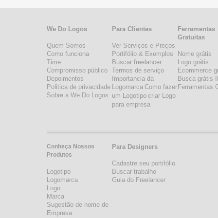
We Do Logos
Para Clientes
Ferramentas
Gratuitas
Quem Somos
Ver Serviços e Preços
Como funciona
Portifólio & Exemplos
Nome grátis
Time
Buscar freelancer
Logo grátis
Compromisso público
Termos de serviço
Ecommerce gr
Depoimentos
Importancia da
Busca grátis 
Politica de privacidade
Logomarca
Como fazer
Ferramentas G
Sobre a We Do Logos
um Logotipo
criar Logo
para empresa
Conheça Nossos
Para Designers
Produtos
Cadastre seu portifólio
Logotipo
Buscar trabalho
Logomarca
Guia do Freelancer
Logo
Marca
Sugestão de nome de
Empresa