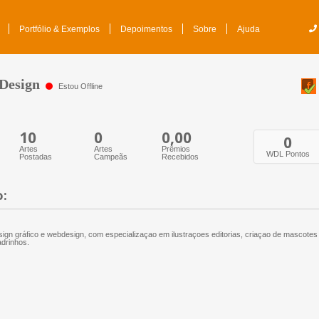
Portfólio & Exemplos
Depoimentos
Sobre
Ajuda
Design
Estou Offline
10
0
0,00
0
Artes
Artes
Prêmios
WDL Pontos
Postadas
Campeãs
Recebidos
o:
ign gráfico e webdesign, com especializaçao em ilustraçoes editorias, criaçao de mascotes 
drinhos.