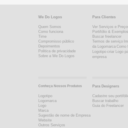
We Do Logos
Para Clientes
Quem Somos
Ver Serviços e Preço
Como funciona
Portifólio & Exemplo
Time
Buscar freelancer
Compromisso público
Termos de serviço
Im
Depoimentos
da Logomarca
Como 
Politica de privacidade
Logotipo
criar Logo p
Sobre a We Do Logos
empresa
Conheça Nossos Produtos
Para Designers
Logotipo
Cadastre seu portifóli
Logomarca
Buscar trabalho
Logo
Guia do Freelancer
Marca
Sugestão de nome de Empresa
Website
Outros Serviços