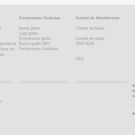
Ferramentas Gratuitas
Central de Atendimento
s
Nome grátis
Central de Ajuda
s
Logo grátis
Ecommerce grátis
Central de ajuda:
portancia
Busca grátis INPI
3003 0528
Ferramentas Gratuitas
fazer um
ara
FAQ
W
f
s
o
A