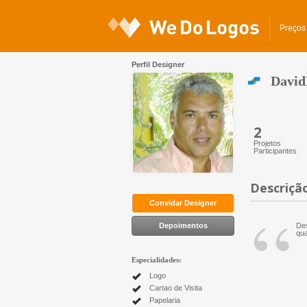
Preços
Perfil Designer
David
2
Projetos
Participantes
Descriçã
“
Convidar Designer
Depoimentos
Des
qua
Especialidades:
Logo
Cartao de Visita
Papelaria