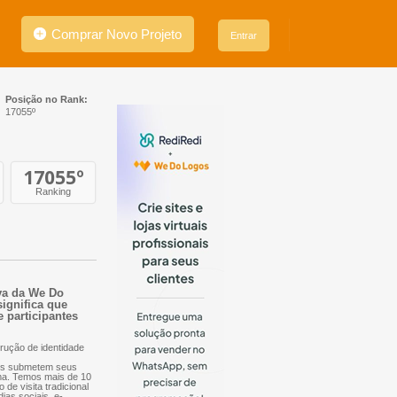
Comprar Novo Projeto
Entrar
Posição no Rank:
17055º
17055
º
Ranking
iva da We Do
significa que
e participantes
rução de identidade
nais submetem seus
orma. Temos mais de 10
 de visita tradicional
dias sociais, e-