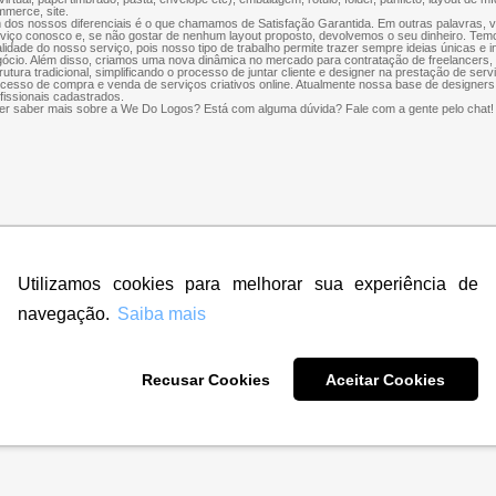
merce, site.
dos nossos diferenciais é o que chamamos de Satisfação Garantida. Em outras palavras, 
viço conosco e, se não gostar de nenhum layout proposto, devolvemos o seu dinheiro. Te
lidade do nosso serviço, pois nosso tipo de trabalho permite trazer sempre ideias únicas e 
ócio. Além disso, criamos uma nova dinâmica no mercado para contratação de freelancers
rutura tradicional, simplificando o processo de juntar cliente e designer na prestação de servi
cesso de compra e venda de serviços criativos online. Atualmente nossa base de designers
fissionais cadastrados.
r saber mais sobre a We Do Logos? Está com alguma dúvida? Fale com a gente pelo chat!
Utilizamos cookies para melhorar sua experiência de
navegação.
Saiba mais
Recusar Cookies
Aceitar Cookies