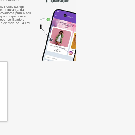
você contrata um
mos segurança da
inovadoras para o seu
, que rompe com a
ços, facilitando o
 é de mais de 140 mil