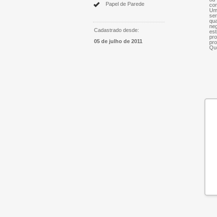
Papel de Parede
com
Um 
ser
qua
neg
Cadastrado desde:
est
pro
05 de julho de 2011
pro
Que