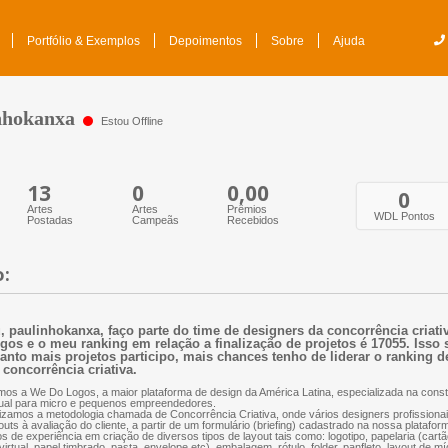
Portfólio & Exemplos
Depoimentos
Sobre
Ajuda
nhokanxa
Estou Offline
13
0
0,00
0
Artes
Artes
Prêmios
WDL Pontos
Postadas
Campeãs
Recebidos
o:
, paulinhokanxa, faço parte do time de designers da concorrência criat
gos e o meu ranking em relação a finalização de projetos é 17055. Isso 
anto mais projetos participo, mais chances tenho de liderar o ranking d
 concorrência criativa.
os a We Do Logos, a maior plataforma de design da América Latina, especializada na const
ual para micro e pequenos empreendedores.
lizamos a metodologia chamada de Concorrência Criativa, onde vários designers profissio
outs à avaliação do cliente, a partir de um formulário (briefing) cadastrado na nossa plataf
s de experiência em criação de diversos tipos de layout tais como: logotipo, papelaria (cartão
virtual, papel timbrado, pasta, envelope etc), embalagem, rótulo, folder, panfleto, layout de mí