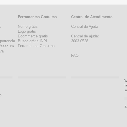
Ferramentas Gratuitas
Central de Atendimento
s
Nome grátis
Central de Ajuda
s
Logo grátis
Ecommerce grátis
Central de ajuda:
portancia
Busca grátis INPI
3003 0528
Ferramentas Gratuitas
fazer um
ara
FAQ
W
f
s
o
A