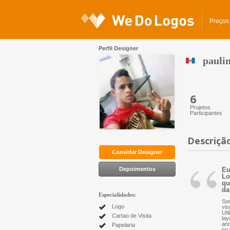
Preços
Perfil Designer
pauli
6
Projetos
Participantes
Descriçã
“
Convidar Designer
Depoimentos
Eu
Lo
qu
da
Especialidades:
Som
Logo
vis
Uti
Cartao de Visita
lay
ano
Papelaria
ou 