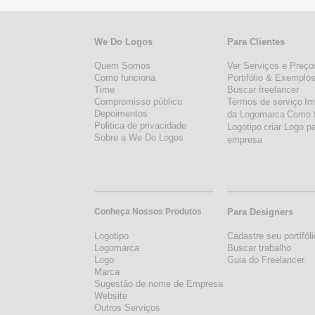
We Do Logos
Para Clientes
Quem Somos
Ver Serviços e Preço
Como funciona
Portifólio & Exemplo
Time
Buscar freelancer
Compromisso público
Termos de serviço
Im
Depoimentos
da Logomarca
Como 
Politica de privacidade
Logotipo
criar Logo p
Sobre a We Do Logos
empresa
Conheça Nossos Produtos
Para Designers
Logotipo
Cadastre seu portifóli
Logomarca
Buscar trabalho
Logo
Guia do Freelancer
Marca
Sugestão de nome de Empresa
Website
Outros Serviços