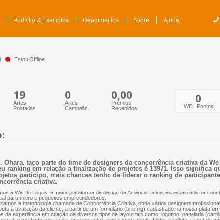
Portfólio & Exemplos
Depoimentos
Sobre
Ajuda
a
Estou Offline
19
0
0,00
0
Artes
Artes
Prêmios
WDL Pontos
Postadas
Campeãs
Recebidos
o:
, Ohara, faço parte do time de designers da concorrência criativa da W
u ranking em relação a finalização de projetos é 13971. Isso significa 
ojetos participo, mais chances tenho de liderar o ranking de participant
ncorrência criativa.
os a We Do Logos, a maior plataforma de design da América Latina, especializada na const
ual para micro e pequenos empreendedores.
lizamos a metodologia chamada de Concorrência Criativa, onde vários designers profissio
outs à avaliação do cliente, a partir de um formulário (briefing) cadastrado na nossa plataf
s de experiência em criação de diversos tipos de layout tais como: logotipo, papelaria (cartão
virtual, papel timbrado, pasta, envelope etc), embalagem, rótulo, folder, panfleto, layout de mí