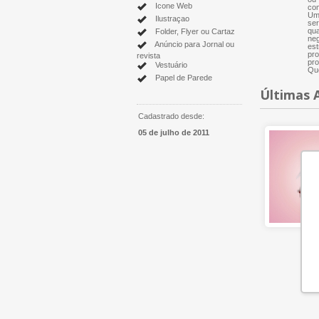
Icone Web
com
Um 
Ilustraçao
ser
qua
Folder, Flyer ou Cartaz
neg
Anúncio para Jornal ou
est
pro
revista
pro
Vestuário
Que
Papel de Parede
Últimas 
Cadastrado desde:
05 de julho de 2011