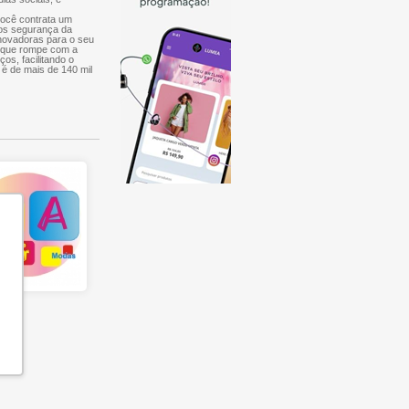
você contrata um
mos segurança da
inovadoras para o seu
, que rompe com a
ços, facilitando o
 é de mais de 140 mil