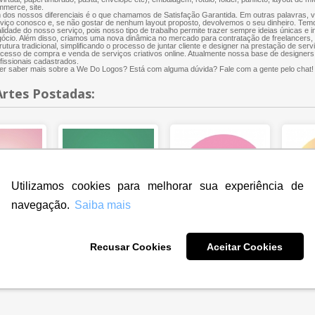
merce, site.
dos nossos diferenciais é o que chamamos de Satisfação Garantida. Em outras palavras, 
viço conosco e, se não gostar de nenhum layout proposto, devolvemos o seu dinheiro. Te
lidade do nosso serviço, pois nosso tipo de trabalho permite trazer sempre ideias únicas e 
ócio. Além disso, criamos uma nova dinâmica no mercado para contratação de freelancers
rutura tradicional, simplificando o processo de juntar cliente e designer na prestação de servi
cesso de compra e venda de serviços criativos online. Atualmente nossa base de designers
fissionais cadastrados.
r saber mais sobre a We Do Logos? Está com alguma dúvida? Fale com a gente pelo chat!
Artes Postadas:
Utilizamos cookies para melhorar sua experiência de
navegação.
Saiba mais
Recusar Cookies
Aceitar Cookies