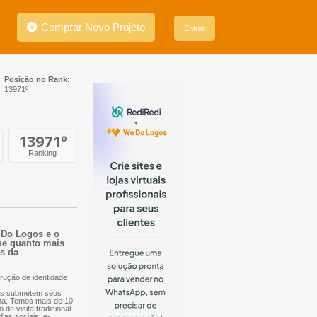
Comprar Novo Projeto
Entrar
Posição no Rank:
13971º
13971
º
Ranking
e Do Logos e o
que quanto mais
es da
rução de identidade
nais submetem seus
orma. Temos mais de 10
 de visita tradicional
dias sociais, e-