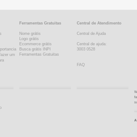
Ferramentas Gratuitas
Central de Atendimento
s
Nome grátis
Central de Ajuda
s
Logo grátis
Ecommerce grátis
Central de ajuda:
portancia
Busca grátis INPI
3003 0528
Ferramentas Gratuitas
fazer um
ara
FAQ
W
f
s
o
A