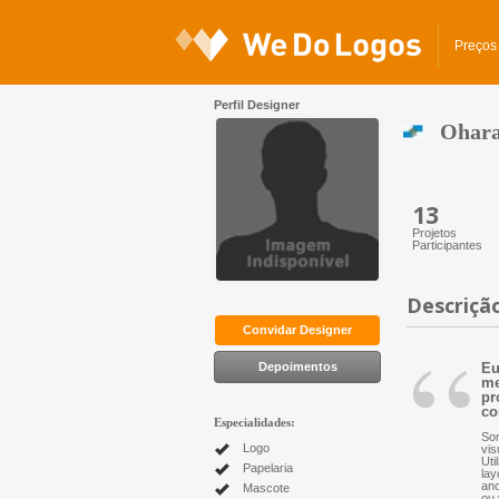
Preços
Perfil Designer
Ohar
13
Projetos
Participantes
Descriçã
“
Convidar Designer
Depoimentos
Eu
me
pr
co
Especialidades:
Som
Logo
vis
Uti
Papelaria
lay
ano
Mascote
ou 