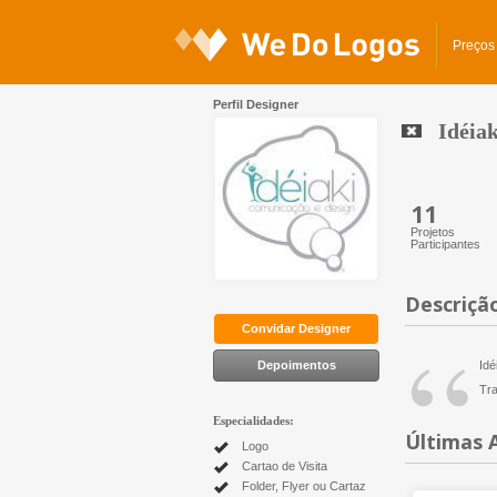
Preços
Perfil Designer
Idéia
11
Projetos
Participantes
Descriçã
“
Convidar Designer
Depoimentos
Idé
Tra
Especialidades:
Últimas 
Logo
Cartao de Visita
Folder, Flyer ou Cartaz