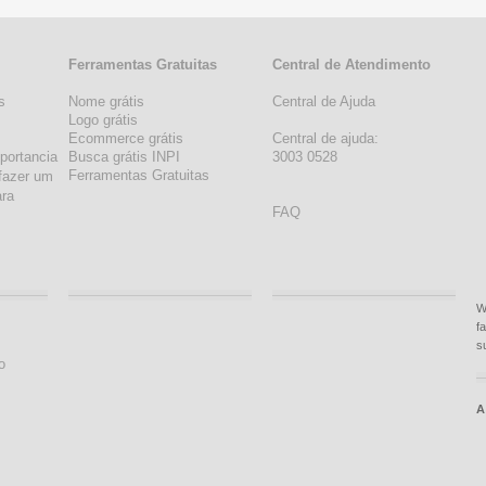
Ferramentas Gratuitas
Central de Atendimento
s
Nome grátis
Central de Ajuda
s
Logo grátis
Ecommerce grátis
Central de ajuda:
portancia
Busca grátis INPI
3003 0528
Ferramentas Gratuitas
fazer um
ara
FAQ
W
f
s
o
A