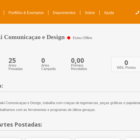
Portfólio & Exemplos
Depoimentos
Sobre
Ajuda
ki Comunicaçao e Design
Estou Offline
25
0
0,00
0
Artes
Artes
Prêmios
WDL Pontos
Postadas
Campeãs
Recebidos
o:
iaki Comunicaçao e Design, trabalha com criaçao de logomarcas, peças gráficas e papelaria
balhamos com as ferramentas e programas de última geraçao.
Artes Postadas: