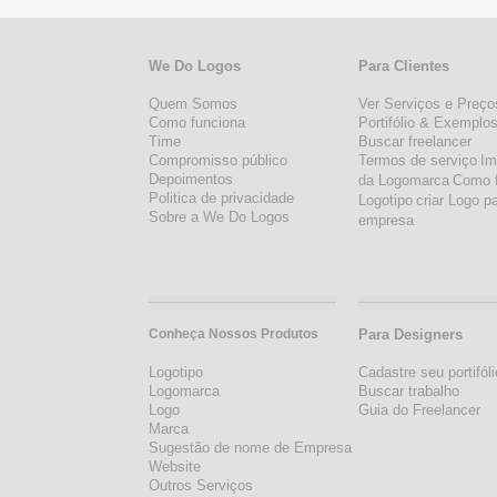
We Do Logos
Para Clientes
Quem Somos
Ver Serviços e Preço
Como funciona
Portifólio & Exemplo
Time
Buscar freelancer
Compromisso público
Termos de serviço
Im
Depoimentos
da Logomarca
Como 
Politica de privacidade
Logotipo
criar Logo p
Sobre a We Do Logos
empresa
Conheça Nossos Produtos
Para Designers
Logotipo
Cadastre seu portifóli
Logomarca
Buscar trabalho
Logo
Guia do Freelancer
Marca
Sugestão de nome de Empresa
Website
Outros Serviços