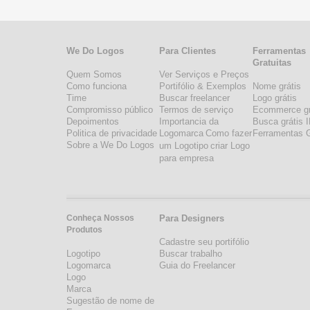
We Do Logos
Para Clientes
Ferramentas
Gratuitas
Quem Somos
Ver Serviços e Preços
Como funciona
Portifólio & Exemplos
Nome grátis
Time
Buscar freelancer
Logo grátis
Compromisso público
Termos de serviço
Ecommerce gr
Depoimentos
Importancia da
Busca grátis 
Politica de privacidade
Logomarca
Como fazer
Ferramentas G
Sobre a We Do Logos
um Logotipo
criar Logo
para empresa
Conheça Nossos
Para Designers
Produtos
Cadastre seu portifólio
Logotipo
Buscar trabalho
Logomarca
Guia do Freelancer
Logo
Marca
Sugestão de nome de