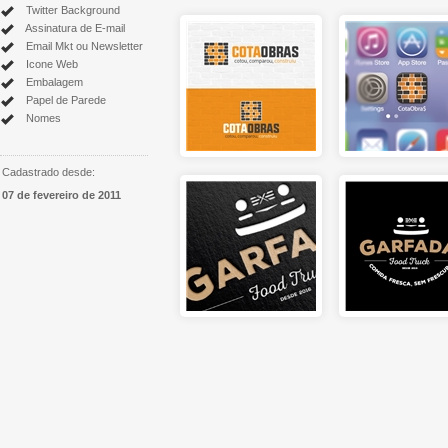
Twitter Background
Assinatura de E-mail
Email Mkt ou Newsletter
Icone Web
Embalagem
Papel de Parede
Nomes
Cadastrado desde:
07 de fevereiro de 2011