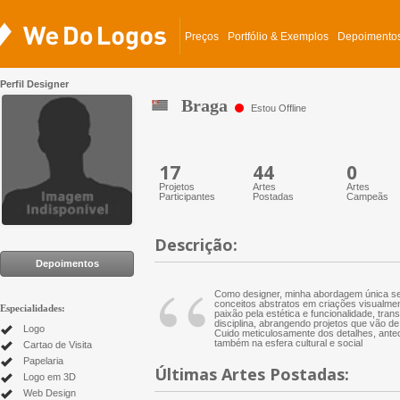
Preços
Portfólio & Exemplos
Depoimento
Perfil Designer
Braga
Estou Offline
17
44
0
Projetos
Artes
Artes
Participantes
Postadas
Campeãs
Descrição:
“
Depoimentos
Como designer, minha abordagem única se 
conceitos abstratos em criações visualment
Especialidades:
paixão pela estética e funcionalidade, tr
disciplina, abrangendo projetos que vão d
Logo
Cuido meticulosamente dos detalhes, ant
também na esfera cultural e social
Cartao de Visita
Papelaria
Últimas Artes Postadas:
Logo em 3D
Web Design