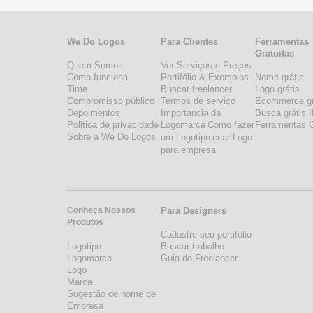
We Do Logos
Para Clientes
Ferramentas
Gratuitas
Quem Somos
Ver Serviços e Preços
Como funciona
Portifólio & Exemplos
Nome grátis
Time
Buscar freelancer
Logo grátis
Compromisso público
Termos de serviço
Ecommerce gr
Depoimentos
Importancia da
Busca grátis 
Politica de privacidade
Logomarca
Como fazer
Ferramentas G
Sobre a We Do Logos
um Logotipo
criar Logo
para empresa
Conheça Nossos
Para Designers
Produtos
Cadastre seu portifólio
Logotipo
Buscar trabalho
Logomarca
Guia do Freelancer
Logo
Marca
Sugestão de nome de
Empresa