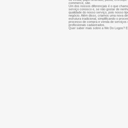
commerce, site.
Um dos nossos diferenciais é o que chama
serviço conosco e, se não gostar de nenh
qualidade do nosso serviço, pois nosso tip
negócio. Além disso, criamos uma nova di
estrutura tradicional, simplificando o proce
processo de compra e venda de serviços cr
profissionais cadastrados.
Quer saber mais sobre a We Do Logos? Es