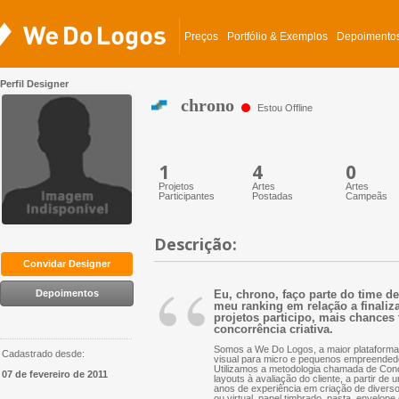
Preços
Portfólio & Exemplos
Depoimento
Perfil Designer
chrono
Estou Offline
1
4
0
Projetos
Artes
Artes
Participantes
Postadas
Campeãs
Descrição:
“
Convidar Designer
Depoimentos
Eu, chrono, faço parte do time d
meu ranking em relação a finaliz
projetos participo, mais chances 
concorrência criativa.
Somos a We Do Logos, a maior plataforma 
Cadastrado desde:
visual para micro e pequenos empreended
Utilizamos a metodologia chamada de Conc
07 de fevereiro de 2011
layouts à avaliação do cliente, a partir d
anos de experiência em criação de diversos 
ou virtual, papel timbrado, pasta, envelope 