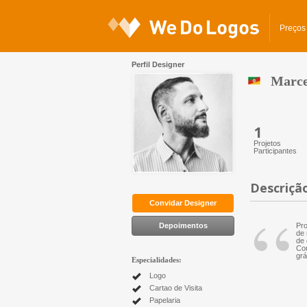
Preços
Perfil Designer
Marce
1
Projetos
Participantes
Descriçã
“
Convidar Designer
Depoimentos
Pro
de 
de 
Co
grá
Especialidades:
Logo
Cartao de Visita
Papelaria