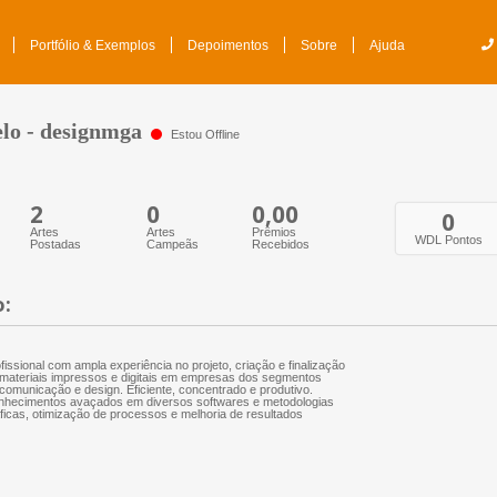
Portfólio & Exemplos
Depoimentos
Sobre
Ajuda
lo - designmga
Estou Offline
2
0
0,00
0
Artes
Artes
Prêmios
WDL Pontos
Postadas
Campeãs
Recebidos
o:
fissional com ampla experiência no projeto, criação e finalização
materiais impressos e digitais em empresas dos segmentos
comunicação e design. Eficiente, concentrado e produtivo.
nhecimentos avaçados em diversos softwares e metodologias
ficas, otimização de processos e melhoria de resultados