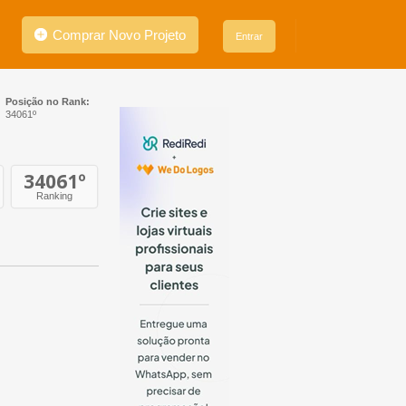
Comprar Novo Projeto
Entrar
Posição no Rank:
34061º
34061
º
Ranking