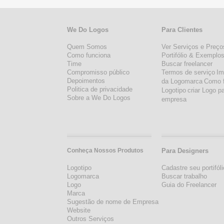
We Do Logos
Para Clientes
Quem Somos
Ver Serviços e Preço
Como funciona
Portifólio & Exemplo
Time
Buscar freelancer
Compromisso público
Termos de serviço
Im
Depoimentos
da Logomarca
Como 
Politica de privacidade
Logotipo
criar Logo p
Sobre a We Do Logos
empresa
Conheça Nossos Produtos
Para Designers
Logotipo
Cadastre seu portifóli
Logomarca
Buscar trabalho
Logo
Guia do Freelancer
Marca
Sugestão de nome de Empresa
Website
Outros Serviços