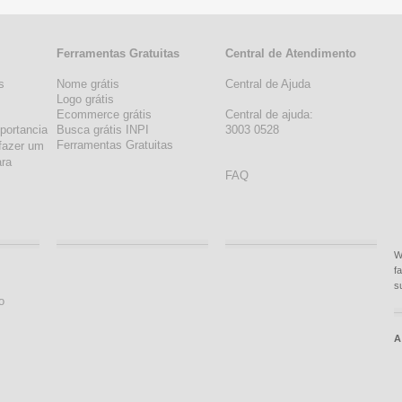
Ferramentas Gratuitas
Central de Atendimento
s
Nome grátis
Central de Ajuda
s
Logo grátis
Ecommerce grátis
Central de ajuda:
portancia
Busca grátis INPI
3003 0528
Ferramentas Gratuitas
fazer um
ara
FAQ
W
f
s
o
A