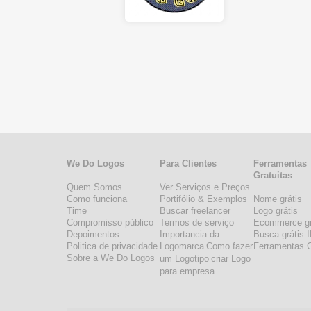
We Do Logos
Para Clientes
Ferramentas
Gratuitas
Quem Somos
Ver Serviços e Preços
Como funciona
Portifólio & Exemplos
Nome grátis
Time
Buscar freelancer
Logo grátis
Compromisso público
Termos de serviço
Ecommerce gr
Depoimentos
Importancia da
Busca grátis 
Politica de privacidade
Logomarca
Como fazer
Ferramentas G
Sobre a We Do Logos
um Logotipo
criar Logo
para empresa