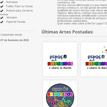
Ilustraçao
commerce, site.
Um dos nossos diferenciais é o que chama
Folder, Flyer ou Cartaz
serviço conosco e, se não gostar de nenh
qualidade do nosso serviço, pois nosso tip
Anúncio para Jornal ou
negócio. Além disso, criamos uma nova di
revista
estrutura tradicional, simplificando o proce
Vestuário
processo de compra e venda de serviços cr
profissionais cadastrados.
Papel de Parede
Quer saber mais sobre a We Do Logos? Es
Últimas Artes Postadas:
Cadastrado desde:
07 de fevereiro de 2011