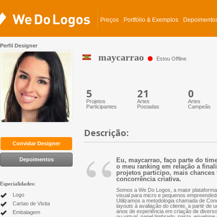
Preços
Portfólio & Exemplos
Depoimento
Perfil Designer
maycarrao
Estou Offline
5
21
0
Projetos
Artes
Artes
Participantes
Postadas
Campeãs
Descrição:
“
Convidar Designer
Depoimentos
Eu, maycarrao, faço parte do tim
o meu ranking em relação a finali
projetos participo, mais chances 
concorrência criativa.
Especialidades:
Somos a We Do Logos, a maior plataforma 
Logo
visual para micro e pequenos empreended
Utilizamos a metodologia chamada de Conc
Cartao de Visita
layouts à avaliação do cliente, a partir d
anos de experiência em criação de diversos 
Embalagem
ou virtual, papel timbrado, pasta, envelope 