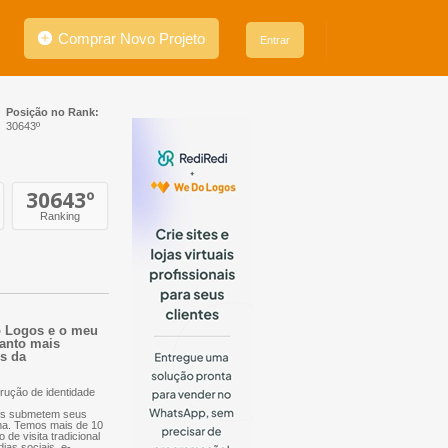
Comprar Novo Projeto
Entrar
Posição no Rank:
30643º
30643
º
Ranking
Do Logos e o meu
uanto mais
es da
rução de identidade
nais submetem seus
orma. Temos mais de 10
 de visita tradicional
dias sociais, e-