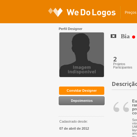
Preços
Perfil Designer
Bia
2
Projetos
Participantes
Descriçã
“
Convidar Designer
Depoimentos
Eu
ra
pr
co
Som
Cadastrado desde:
vis
Uti
07 de abril de 2012
lay
ano
ou 