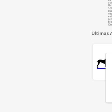
com
Um 
ser
qua
neg
est
pro
pro
Que
Últimas 