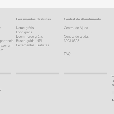
Ferramentas Gratuitas
Central de Atendimento
s
Nome grátis
Central de Ajuda
s
Logo grátis
Ecommerce grátis
Central de ajuda:
portancia
Busca grátis INPI
3003 0528
Ferramentas Gratuitas
fazer um
ara
FAQ
W
f
s
o
A