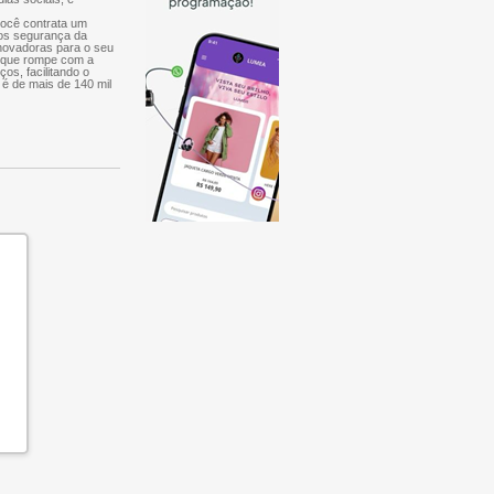
você contrata um
mos segurança da
inovadoras para o seu
, que rompe com a
ços, facilitando o
 é de mais de 140 mil