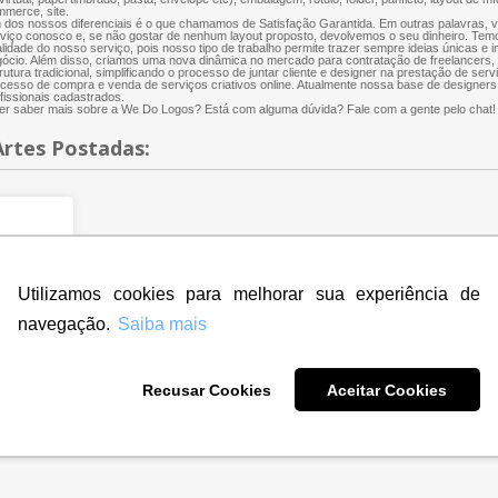
merce, site.
dos nossos diferenciais é o que chamamos de Satisfação Garantida. Em outras palavras, 
viço conosco e, se não gostar de nenhum layout proposto, devolvemos o seu dinheiro. Te
lidade do nosso serviço, pois nosso tipo de trabalho permite trazer sempre ideias únicas e 
ócio. Além disso, criamos uma nova dinâmica no mercado para contratação de freelancers
rutura tradicional, simplificando o processo de juntar cliente e designer na prestação de servi
cesso de compra e venda de serviços criativos online. Atualmente nossa base de designers
fissionais cadastrados.
r saber mais sobre a We Do Logos? Está com alguma dúvida? Fale com a gente pelo chat!
Artes Postadas:
Utilizamos cookies para melhorar sua experiência de
navegação.
Saiba mais
Recusar Cookies
Aceitar Cookies