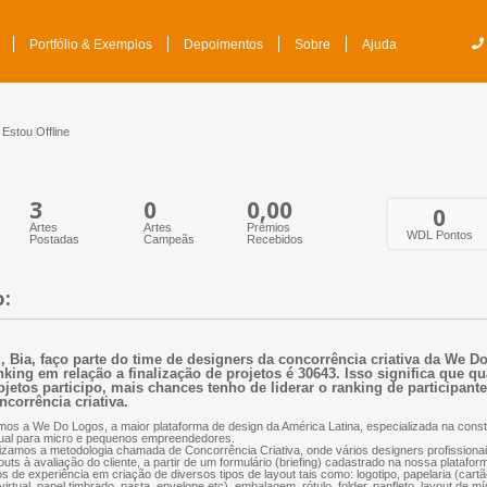
Portfólio & Exemplos
Depoimentos
Sobre
Ajuda
Estou Offline
3
0
0,00
0
Artes
Artes
Prêmios
WDL Pontos
Postadas
Campeãs
Recebidos
o:
, Bia, faço parte do time de designers da concorrência criativa da We 
nking em relação a finalização de projetos é 30643. Isso significa que q
ojetos participo, mais chances tenho de liderar o ranking de participant
ncorrência criativa.
os a We Do Logos, a maior plataforma de design da América Latina, especializada na const
ual para micro e pequenos empreendedores.
lizamos a metodologia chamada de Concorrência Criativa, onde vários designers profissio
outs à avaliação do cliente, a partir de um formulário (briefing) cadastrado na nossa plataf
s de experiência em criação de diversos tipos de layout tais como: logotipo, papelaria (cartão
virtual, papel timbrado, pasta, envelope etc), embalagem, rótulo, folder, panfleto, layout de mí