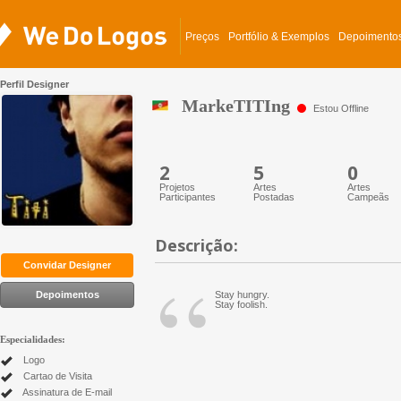
Preços
Portfólio & Exemplos
Depoimento
Perfil Designer
MarkeTITIng
Estou Offline
2
5
0
Projetos
Artes
Artes
Participantes
Postadas
Campeãs
Descrição:
“
Convidar Designer
Depoimentos
Stay hungry.
Stay foolish.
Especialidades:
Logo
Cartao de Visita
Assinatura de E-mail