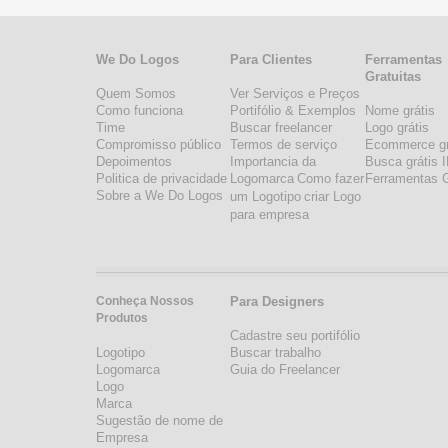
We Do Logos
Para Clientes
Ferramentas
Gratuitas
Quem Somos
Ver Serviços e Preços
Como funciona
Portifólio & Exemplos
Nome grátis
Time
Buscar freelancer
Logo grátis
Compromisso público
Termos de serviço
Ecommerce gr
Depoimentos
Importancia da
Busca grátis 
Politica de privacidade
Logomarca
Como fazer
Ferramentas G
Sobre a We Do Logos
um Logotipo
criar Logo
para empresa
Conheça Nossos
Para Designers
Produtos
Cadastre seu portifólio
Logotipo
Buscar trabalho
Logomarca
Guia do Freelancer
Logo
Marca
Sugestão de nome de
Empresa