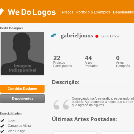
Preços
Portfólio & Exemplos
Depoimento
Perfil Designer
gabrieljonus
Estou Offline
22
44
0
Projetos
Artes
Artes
Participantes
Postadas
Campeãs
Descrição:
“
Convidar Designer
Depoimentos
Começando na Area grafica, esperando adq
pedidos. Agradecendo a todos que curtem o
que agrada ha algums.
Especialidades:
Últimas Artes Postadas:
Logo
Cartao de Visita
Web Design