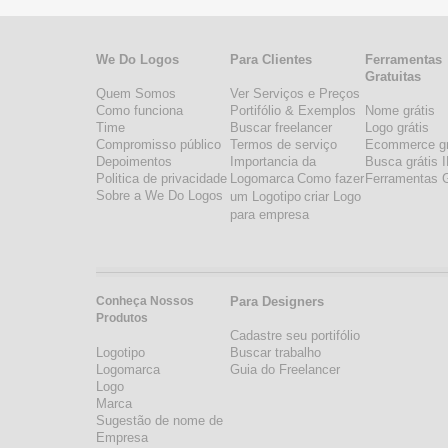
We Do Logos
Para Clientes
Ferramentas
Gratuitas
Quem Somos
Ver Serviços e Preços
Como funciona
Portifólio & Exemplos
Nome grátis
Time
Buscar freelancer
Logo grátis
Compromisso público
Termos de serviço
Ecommerce gr
Depoimentos
Importancia da
Busca grátis 
Politica de privacidade
Logomarca
Como fazer
Ferramentas G
Sobre a We Do Logos
um Logotipo
criar Logo
para empresa
Conheça Nossos
Para Designers
Produtos
Cadastre seu portifólio
Logotipo
Buscar trabalho
Logomarca
Guia do Freelancer
Logo
Marca
Sugestão de nome de
Empresa