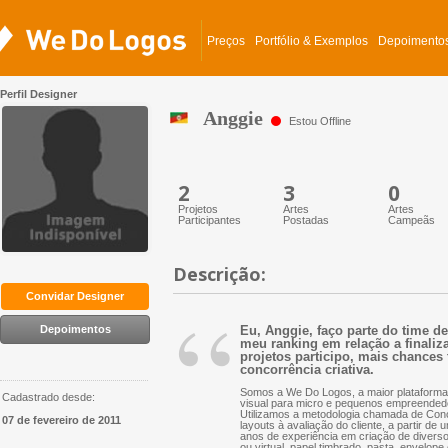
Preços
Portfólio & Exemplos
Depoimento
Perfil Designer
Anggie
Estou Offline
2
3
0
Projetos
Artes
Artes
Participantes
Postadas
Campeãs
Descrição:
“
Convidar Designer
Depoimentos
Eu, Anggie, faço parte do time d
meu ranking em relação a finaliz
projetos participo, mais chances 
concorrência criativa.
Somos a We Do Logos, a maior plataforma 
Cadastrado desde:
visual para micro e pequenos empreended
Utilizamos a metodologia chamada de Conc
07 de fevereiro de 2011
layouts à avaliação do cliente, a partir d
anos de experiência em criação de diversos 
ou virtual, papel timbrado, pasta, envelope 