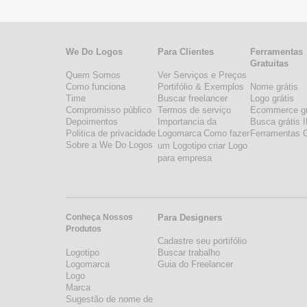
We Do Logos
Para Clientes
Ferramentas
Gratuitas
Quem Somos
Ver Serviços e Preços
Como funciona
Portifólio & Exemplos
Nome grátis
Time
Buscar freelancer
Logo grátis
Compromisso público
Termos de serviço
Ecommerce gr
Depoimentos
Importancia da
Busca grátis 
Politica de privacidade
Logomarca
Como fazer
Ferramentas G
Sobre a We Do Logos
um Logotipo
criar Logo
para empresa
Conheça Nossos
Para Designers
Produtos
Cadastre seu portifólio
Logotipo
Buscar trabalho
Logomarca
Guia do Freelancer
Logo
Marca
Sugestão de nome de