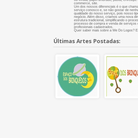
commerce, site.
Um dos nossos diferenciais é o que chama
serviço conosco e, se não gostar de nenh
qualidade do nosso serviço, pois nosso tip
negócio. Além disso, criamos uma nova di
estrutura tradicional, simplificando o proce
processo de compra e venda de serviços cr
profissionais cadastrados.
Quer saber mais sobre a We Do Logos? Es
Últimas Artes Postadas: