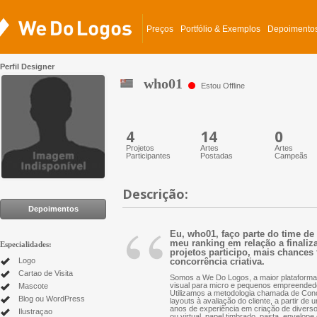
Preços
Portfólio & Exemplos
Depoimento
Perfil Designer
who01
Estou Offline
4
14
0
Projetos
Artes
Artes
Participantes
Postadas
Campeãs
Descrição:
“
Depoimentos
Eu, who01, faço parte do time de
meu ranking em relação a finaliz
Especialidades:
projetos participo, mais chances 
Logo
concorrência criativa.
Cartao de Visita
Somos a We Do Logos, a maior plataforma 
visual para micro e pequenos empreended
Mascote
Utilizamos a metodologia chamada de Conc
Blog ou WordPress
layouts à avaliação do cliente, a partir d
anos de experiência em criação de diversos 
Ilustraçao
ou virtual, papel timbrado, pasta, envelope 