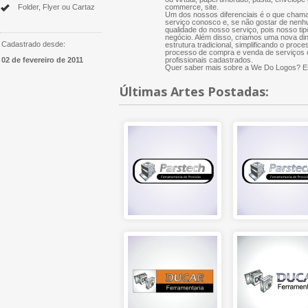
Folder, Flyer ou Cartaz
commerce, site.
Um dos nossos diferenciais é o que chama
serviço conosco e, se não gostar de nenh
qualidade do nosso serviço, pois nosso tip
negócio. Além disso, criamos uma nova di
Cadastrado desde:
estrutura tradicional, simplificando o proce
processo de compra e venda de serviços cr
02 de fevereiro de 2011
profissionais cadastrados.
Quer saber mais sobre a We Do Logos? Es
Últimas Artes Postadas: