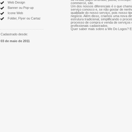
Web Design
commerce, site.
Um dos nossos diferenciais é o que chama
Banner ou Pop-up
serviço conosco e, se não gostar de nenh
qualidade do nosso serviço, pois nosso tip
Icone Web
negócio. Além disso, criamos uma nova di
Folder, Flyer ou Cartaz
estrutura tradicional, simplificando o proce
processo de compra e venda de serviços cr
profissionais cadastrados.
Quer saber mais sobre a We Do Logos? Es
Cadastrado desde:
03 de maio de 2011