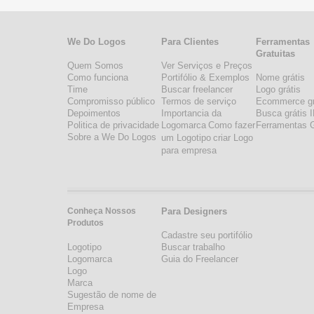
We Do Logos
Para Clientes
Ferramentas
Gratuitas
Quem Somos
Ver Serviços e Preços
Como funciona
Portifólio & Exemplos
Nome grátis
Time
Buscar freelancer
Logo grátis
Compromisso público
Termos de serviço
Ecommerce gr
Depoimentos
Importancia da
Busca grátis 
Politica de privacidade
Logomarca
Como fazer
Ferramentas G
Sobre a We Do Logos
um Logotipo
criar Logo
para empresa
Conheça Nossos
Para Designers
Produtos
Cadastre seu portifólio
Logotipo
Buscar trabalho
Logomarca
Guia do Freelancer
Logo
Marca
Sugestão de nome de
Empresa