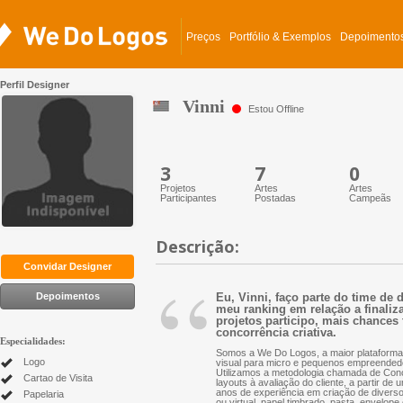
Preços
Portfólio & Exemplos
Depoimento
Perfil Designer
Vinni
Estou Offline
3
7
0
Projetos
Artes
Artes
Participantes
Postadas
Campeãs
Descrição:
“
Convidar Designer
Depoimentos
Eu, Vinni, faço parte do time de
meu ranking em relação a finaliz
projetos participo, mais chances 
concorrência criativa.
Especialidades:
Somos a We Do Logos, a maior plataforma 
Logo
visual para micro e pequenos empreended
Utilizamos a metodologia chamada de Conc
Cartao de Visita
layouts à avaliação do cliente, a partir d
anos de experiência em criação de diversos 
Papelaria
ou virtual, papel timbrado, pasta, envelope 