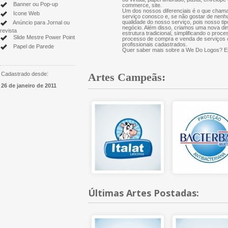
Banner ou Pop-up
commerce, site.
Um dos nossos diferenciais é o que chama
Icone Web
serviço conosco e, se não gostar de nenh
qualidade do nosso serviço, pois nosso tip
Anúncio para Jornal ou
negócio. Além disso, criamos uma nova di
revista
estrutura tradicional, simplificando o proce
Slide Mestre Power Point
processo de compra e venda de serviços cr
profissionais cadastrados.
Papel de Parede
Quer saber mais sobre a We Do Logos? Es
Cadastrado desde:
Artes Campeãs:
26 de janeiro de 2011
Últimas Artes Postadas: