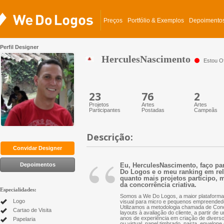
Preços
Portfólio & Exemplos
Depoimento
Perfil Designer
HerculesNascimento
Estou Of
23
76
2
Projetos
Artes
Artes
Participantes
Postadas
Campeãs
Descrição:
“
Convidar Designer
Depoimentos
Eu, HerculesNascimento, faço par
Do Logos e o meu ranking em relaç
quanto mais projetos participo, m
da concorrência criativa.
Especialidades:
Somos a We Do Logos, a maior plataforma 
Logo
visual para micro e pequenos empreended
Utilizamos a metodologia chamada de Conc
Cartao de Visita
layouts à avaliação do cliente, a partir d
anos de experiência em criação de diversos 
Papelaria
ou virtual, papel timbrado, pasta, envelope 