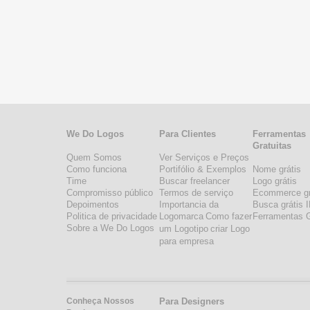
We Do Logos
Para Clientes
Ferramentas
Gratuitas
Quem Somos
Ver Serviços e Preços
Como funciona
Portifólio & Exemplos
Nome grátis
Time
Buscar freelancer
Logo grátis
Compromisso público
Termos de serviço
Ecommerce gr
Depoimentos
Importancia da
Busca grátis 
Politica de privacidade
Logomarca
Como fazer
Ferramentas G
Sobre a We Do Logos
um Logotipo
criar Logo
para empresa
Conheça Nossos
Para Designers