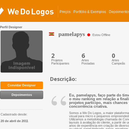
Preços
Portfólio & Exemplos
Depoimento
Perfil Designer
pamelapys
Estou Offline
2
6
0
Projetos
Artes
Artes
Participantes
Postadas
Campeãs
Descrição:
“
Convidar Designer
Depoimentos
Eu, pamelapys, faço parte do tim
o meu ranking em relação a finali
projetos participo, mais chances 
concorrência criativa.
Somos a We Do Logos, a maior plataforma 
Cadastrado desde:
visual para micro e pequenos empreended
Utilizamos a metodologia chamada de Conc
20 de abril de 2011
layouts à avaliação do cliente, a partir d
anos de experiência em criação de diversos 
ou virtual, papel timbrado, pasta, envelope 