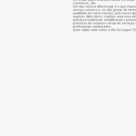
commerce, site.
Um dos nossos diferenciais é o que chama
serviço conosco e, se não gostar de nenh
qualidade do nosso serviço, pois nosso tip
negócio. Além disso, criamos uma nova di
estrutura tradicional, simplificando o proce
processo de compra e venda de serviços cr
profissionais cadastrados.
Quer saber mais sobre a We Do Logos? Es