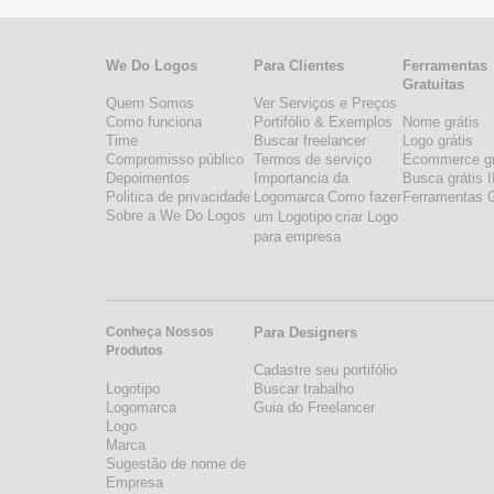
We Do Logos
Para Clientes
Ferramentas
Gratuitas
Quem Somos
Ver Serviços e Preços
Como funciona
Portifólio & Exemplos
Nome grátis
Time
Buscar freelancer
Logo grátis
Compromisso público
Termos de serviço
Ecommerce gr
Depoimentos
Importancia da
Busca grátis 
Politica de privacidade
Logomarca
Como fazer
Ferramentas G
Sobre a We Do Logos
um Logotipo
criar Logo
para empresa
Conheça Nossos
Para Designers
Produtos
Cadastre seu portifólio
Logotipo
Buscar trabalho
Logomarca
Guia do Freelancer
Logo
Marca
Sugestão de nome de
Empresa