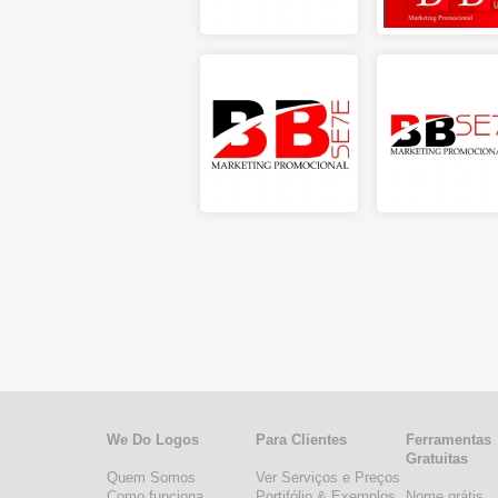
We Do Logos
Para Clientes
Ferramentas
Gratuitas
Quem Somos
Ver Serviços e Preços
Como funciona
Portifólio & Exemplos
Nome grátis