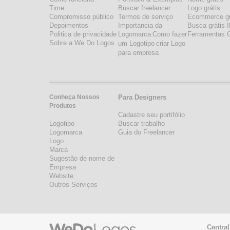
Time
Buscar freelancer
Logo grátis
Compromisso público
Termos de serviço
Ecommerce gr
Depoimentos
Importancia da
Busca grátis 
Politica de privacidade
Logomarca
Como fazer
Ferramentas G
Sobre a We Do Logos
um Logotipo
criar Logo
para empresa
Conheça Nossos
Para Designers
Produtos
Cadastre seu portifólio
Logotipo
Buscar trabalho
Logomarca
Guia do Freelancer
Logo
Marca
Sugestão de nome de
Empresa
Website
Outros Serviços
Central