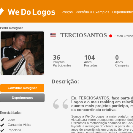
Preços
Portfólio & Exemplos
Depoimento
Perfil Designer
TERCIOSANTOS
Estou Offline
36
104
0
Projetos
Artes
Artes
Participantes
Postadas
Campeãs
Descrição:
“
Convidar Designer
Depoimentos
Eu, TERCIOSANTOS, faço parte do
Logos e o meu ranking em relação 
quanto mais projetos participo, m
da concorrência criativa.
Especialidades:
Somos a We Do Logos, a maior plataforma 
Logo
visual para micro e pequenos empreended
Utilizamos a metodologia chamada de Conc
Cartao de Visita
layouts à avaliação do cliente, a partir d
anos de experiência em criação de diversos 
Papelaria
ou virtual, papel timbrado, pasta, envelope 