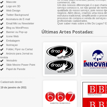
Mascote
commerce, site.
Um dos nossos diferenciais é o que chama
Logo em 3D
serviço conosco e, se não gostar de nenh
qualidade do nosso serviço, pois nosso tip
Web Design
negócio. Além disso, criamos uma nova di
Twitter Background
estrutura tradicional, simplificando o proce
processo de compra e venda de serviços cr
Assinatura de E-mail
profissionais cadastrados.
Email Mkt ou Newsletter
Quer saber mais sobre a We Do Logos? Es
Blog ou WordPress
Últimas Artes Postadas:
Banner ou Pop-up
Icone Web
Embalagem
Ilustraçao
Folder, Flyer ou Cartaz
Anúncio para Jornal ou
revista
Vestuário
Slide Mestre Power Point
Papel de Parede
Cadastrado desde:
19 de janeiro de 2011