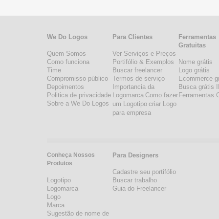
We Do Logos
Para Clientes
Ferramentas
Gratuitas
Quem Somos
Ver Serviços e Preços
Como funciona
Portifólio & Exemplos
Nome grátis
Time
Buscar freelancer
Logo grátis
Compromisso público
Termos de serviço
Ecommerce gr
Depoimentos
Importancia da
Busca grátis 
Politica de privacidade
Logomarca
Como fazer
Ferramentas G
Sobre a We Do Logos
um Logotipo
criar Logo
para empresa
Conheça Nossos
Para Designers
Produtos
Cadastre seu portifólio
Logotipo
Buscar trabalho
Logomarca
Guia do Freelancer
Logo
Marca
Sugestão de nome de