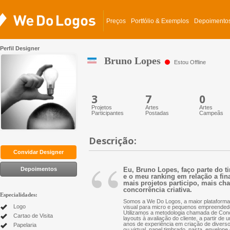
Preços
Portfólio & Exemplos
Depoimento
Perfil Designer
Bruno Lopes
Estou Offline
3
7
0
Projetos
Artes
Artes
Participantes
Postadas
Campeãs
Descrição:
“
Convidar Designer
Depoimentos
Eu, Bruno Lopes, faço parte do t
e o meu ranking em relação a fina
mais projetos participo, mais cha
concorrência criativa.
Especialidades:
Somos a We Do Logos, a maior plataforma 
Logo
visual para micro e pequenos empreended
Utilizamos a metodologia chamada de Conc
Cartao de Visita
layouts à avaliação do cliente, a partir d
anos de experiência em criação de diversos 
Papelaria
ou virtual, papel timbrado, pasta, envelope 