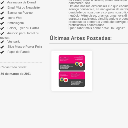
Assinatura de E-mail
commerce, site.
Um dos nossos diferenciais é o que chama
Email Mkt ou Newsletter
serviço conosco e, se não gostar de nenh
qualidade do nosso serviço, pois nosso tip
Banner ou Pop-up
negócio. Além disso, criamos uma nova di
Icone Web
estrutura tradicional, simplificando o proce
processo de compra e venda de serviços cr
Embalagem
profissionais cadastrados.
Folder, Flyer ou Cartaz
Quer saber mais sobre a We Do Logos? Es
Anúncio para Jornal ou
Últimas Artes Postadas:
revista
Vestuário
Slide Mestre Power Point
Papel de Parede
Cadastrado desde:
30 de março de 2011