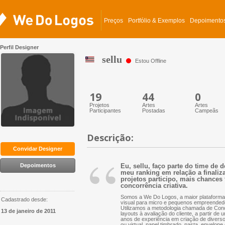
Preços
Portfólio & Exemplos
Depoimento
Perfil Designer
sellu
Estou Offline
19
44
0
Projetos
Artes
Artes
Participantes
Postadas
Campeãs
Descrição:
“
Convidar Designer
Depoimentos
Eu, sellu, faço parte do time de 
meu ranking em relação a finaliza
projetos participo, mais chances 
concorrência criativa.
Somos a We Do Logos, a maior plataforma 
Cadastrado desde:
visual para micro e pequenos empreended
Utilizamos a metodologia chamada de Conc
13 de janeiro de 2011
layouts à avaliação do cliente, a partir d
anos de experiência em criação de diversos 
ou virtual, papel timbrado, pasta, envelope 