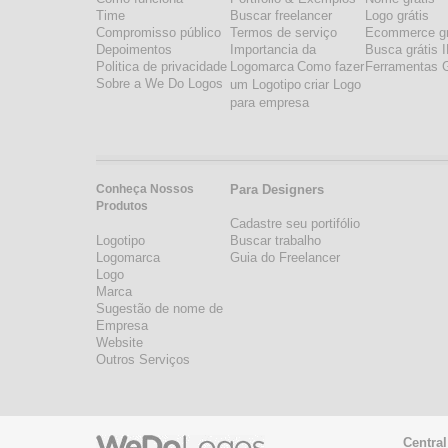
Time
Buscar freelancer
Logo grátis
Compromisso público
Termos de serviço
Ecommerce gr
Depoimentos
Importancia da
Busca grátis 
Politica de privacidade
Logomarca
Como fazer
Ferramentas G
Sobre a We Do Logos
um Logotipo
criar Logo
para empresa
Conheça Nossos
Para Designers
Produtos
Cadastre seu portifólio
Logotipo
Buscar trabalho
Logomarca
Guia do Freelancer
Logo
Marca
Sugestão de nome de
Empresa
Website
Outros Serviços
Central