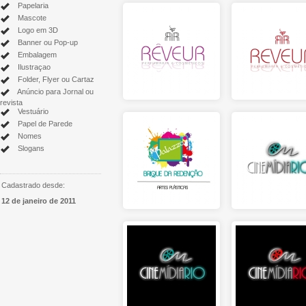
Papelaria
Mascote
Logo em 3D
Banner ou Pop-up
Embalagem
Ilustraçao
Folder, Flyer ou Cartaz
Anúncio para Jornal ou
revista
Vestuário
Papel de Parede
Nomes
Slogans
Cadastrado desde:
12 de janeiro de 2011