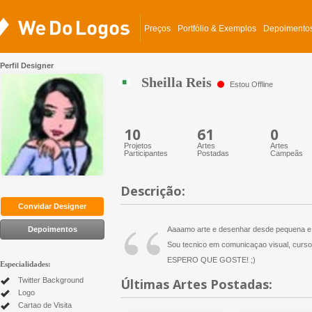
Preços
Portfólio & Exemplos
Depoimento
Perfil Designer
Sheilla Reis
Estou Offline
10
61
0
Projetos
Artes
Artes
Participantes
Postadas
Campeãs
Descrição:
“
Convidar Designer
Depoimentos
Aaaamo arte e desenhar desde pequena e ag
Sou tecnico em comunicaçao visual, curso 
ESPERO QUE GOSTE! ;)
Especialidades:
Twitter Background
Últimas Artes Postadas:
Logo
Cartao de Visita