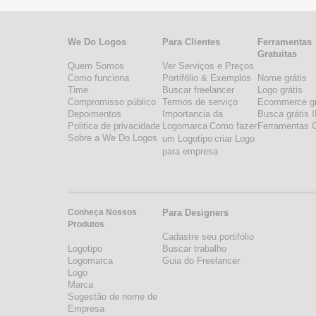
We Do Logos
Para Clientes
Ferramentas
Gratuitas
Quem Somos
Ver Serviços e Preços
Como funciona
Portifólio & Exemplos
Nome grátis
Time
Buscar freelancer
Logo grátis
Compromisso público
Termos de serviço
Ecommerce gr
Depoimentos
Importancia da
Busca grátis 
Politica de privacidade
Logomarca
Como fazer
Ferramentas G
Sobre a We Do Logos
um Logotipo
criar Logo
para empresa
Conheça Nossos
Para Designers
Produtos
Cadastre seu portifólio
Logotipo
Buscar trabalho
Logomarca
Guia do Freelancer
Logo
Marca
Sugestão de nome de
Empresa