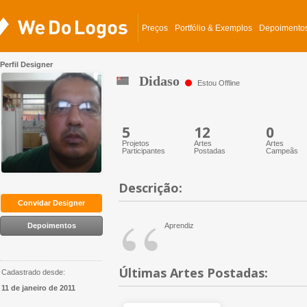
Preços
Portfólio & Exemplos
Depoimento
Perfil Designer
Didaso
Estou Offline
5
12
0
Projetos
Artes
Artes
Participantes
Postadas
Campeãs
Descrição:
“
Convidar Designer
Depoimentos
Aprendiz
Últimas Artes Postadas:
Cadastrado desde:
11 de janeiro de 2011