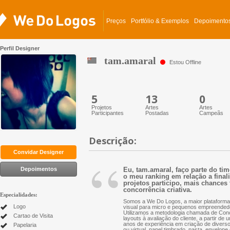
Preços
Portfólio & Exemplos
Depoimento
Perfil Designer
tam.amaral
Estou Offline
5
13
0
Projetos
Artes
Artes
Participantes
Postadas
Campeãs
Descrição:
“
Convidar Designer
Depoimentos
Eu, tam.amaral, faço parte do ti
o meu ranking em relação a finali
projetos participo, mais chances 
concorrência criativa.
Especialidades:
Somos a We Do Logos, a maior plataforma 
Logo
visual para micro e pequenos empreended
Utilizamos a metodologia chamada de Conc
Cartao de Visita
layouts à avaliação do cliente, a partir d
anos de experiência em criação de diversos 
Papelaria
ou virtual, papel timbrado, pasta, envelope 