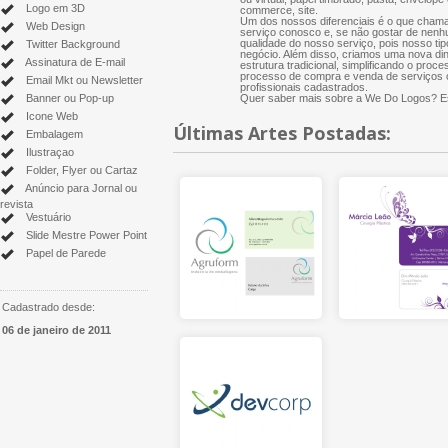
Logo em 3D
commerce, site.
Um dos nossos diferenciais é o que chama
Web Design
serviço conosco e, se não gostar de nenh
qualidade do nosso serviço, pois nosso tip
Twitter Background
negócio. Além disso, criamos uma nova di
Assinatura de E-mail
estrutura tradicional, simplificando o proce
processo de compra e venda de serviços cr
Email Mkt ou Newsletter
profissionais cadastrados.
Banner ou Pop-up
Quer saber mais sobre a We Do Logos? Es
Icone Web
Últimas Artes Postadas:
Embalagem
Ilustraçao
Folder, Flyer ou Cartaz
Anúncio para Jornal ou
revista
Vestuário
Slide Mestre Power Point
Papel de Parede
Cadastrado desde:
06 de janeiro de 2011