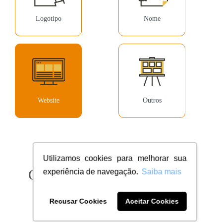
Logotipo
Nome
Website
Outros
Utilizamos cookies para melhorar sua
Confira milhares de clientes
experiência de navegação.
Saiba mais
dentro do seu segmento
Recusar Cookies
Aceitar Cookies