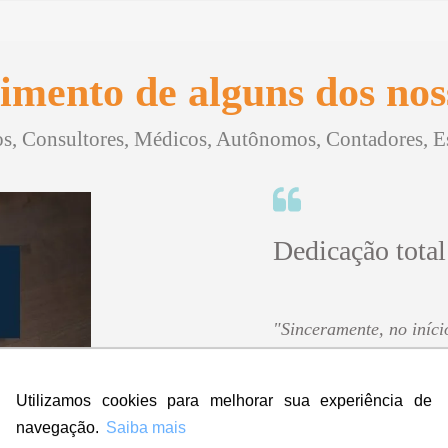
imento de alguns dos noss
, Consultores, Médicos, Autônomos, Contadores, Esc
Dedicação total
"Sinceramente, no iníci
contratar a empresa ma
amei! Super rápido, prof
Utilizamos cookies para melhorar sua experiência de
Eu indico, aprovo e dou
participaram!
navegação.
Saiba mais