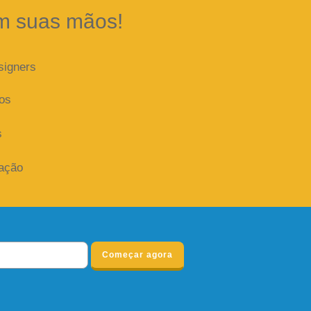
m suas mãos!
signers
dos
s
iação
Começar agora