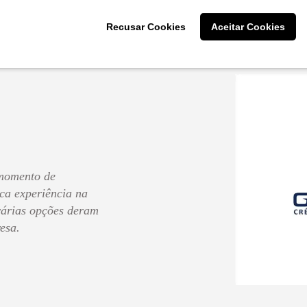
Cliente: Ellen Dias da 
Recusar Cookies
Aceitar Cookies
momento de
ca experiência na
 várias opções deram
esa.